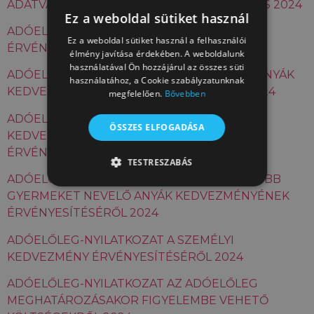
ADATVÁLTOZÁS BEJELENTŐ MUNKÁBAJÁRÁS 2024
Ez a weboldal sütiket használ
ADÓELŐLEG NYILATKOZAT 25 ÉV ALATTI
Ez a weboldal sütiket használ a felhasználói
ÉRVÉNYESÍTÉS MELLŐZÉS 2024
élmény javítása érdekében. A weboldalunk
használatával Ön hozzájárul az összes süti
ADÓELŐLEG-NYILATKOZAT A 30 ÉV ALATTI ANYÁK
használatához, a Cookie szabályzatunknak
KEDVEZMÉNYÉNEK ÉRVÉNYESÍTÉSÉRŐL 2024
megfelelően.
Bővebben
ADÓELŐLEG-NYILATKOZAT A CSALÁDI
ÖSSZES ELFOGADÁSA
KEDVEZMÉNY ÉS JÁRULÉKKEDVEZMÉNY
ÉRVÉNYESÍTÉSÉRŐL 2024
TESTRESZABÁS
ADÓELŐLEG-NYILATKOZAT A NÉGY VAGY TÖBB
TELJESÍTMÉNY
CÉLZÁS
GYERMEKET NEVELŐ ANYÁK KEDVEZMÉNYÉNEK
ÉRVÉNYESÍTÉSÉRŐL 2024
BESOROLATLAN
ADÓELŐLEG-NYILATKOZAT A SZEMÉLYI
KEDVEZMÉNY ÉRVÉNYESÍTÉSÉRŐL 2024
Teljesítmény
Célzás
Besorolatlan
ADÓELŐLEG-NYILATKOZAT AZ ADÓELŐLEG
MEGHATÁROZÁSAKOR FIGYELEMBE VEHETŐ
A teljesítmény-sütiket, pl. analitikai sütiket