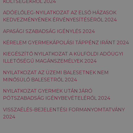
KÖLTSÉGEKRŐL 2024
annak nyomon követésére használják, hogy
hogyan használják a látogatók a weboldalt. Ezek
a sütik nem használhatók egy adott látogató
ADÓELŐLEG-NYILATKOZAT AZ ELSŐ HÁZASOK
közvetlen azonosítására.
KEDVEZMÉNYÉNEK ÉRVÉNYESÍTÉSÉRŐL 2024
Szolgáltató
Név
Lejárat
Leírás
/ Domain
APASÁGI SZABADSÁG IGÉNYLÉS 2024
_ga_FFYD344T4T
.delego.hu
1 év 1
Ezt a cookie-t a
KÉRELEM GYERMEKÁPOLÁSI TÁPPÉNZ IRÁNT 2024
hónap
Google Analytics
használja a
munkamenet
KIEGÉSZÍTŐ NYILATKOZAT A KÜLFÖLDI ADÓÜGYI
állapotának
megőrzésére.
ILLETŐSÉGŰ MAGÁNSZEMÉLYEK 2024
_ga
1 év 1
Ez a cookie-név
Google
NYILATKOZAT AZ ÜZEMI BALESETNEK NEM
hónap
társítva van a Google
LLC
Universal Analytics-
.delego.hu
MINŐSÜLŐ BALESETRŐL 2024
hez - amely jelentős
frissítés a Google
által leggyakrabban
NYILATKOZAT GYERMEK UTÁN JÁRÓ
használt elemzési
szolgáltatáshoz. Ez a
PÓTSZABADSÁG IGÉNYBEVÉTELÉRŐL 2024
süti az egyedi
felhasználók
VISSZAÉLÉS-BEJELENTÉSI FORMANYOMTATVÁNY
megkülönböztetésére
szolgál,
2024
véletlenszerűen
generált szám
hozzárendelésével
kliens azonosítóként.