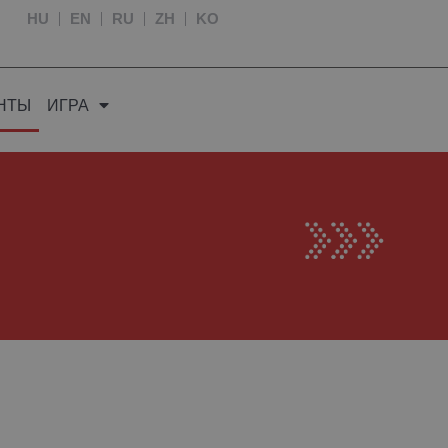
HU
EN
RU
ZH
KO
НТЫ
ИГРА