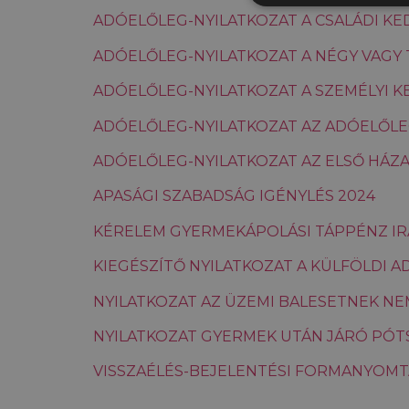
ADÓELŐLEG-NYILATKOZAT A CSALÁDI K
ADÓELŐLEG-NYILATKOZAT A NÉGY VAGY
ADÓELŐLEG-NYILATKOZAT A SZEMÉLYI 
ADÓELŐLEG-NYILATKOZAT AZ ADÓELŐL
A teljesítmény-sütiket, pl. 
nem használhatók egy adott 
ADÓELŐLEG-NYILATKOZAT AZ ELSŐ HÁZ
Szolgál
Név
/ Doma
APASÁGI SZABADSÁG IGÉNYLÉS 2024
_ga_FFYD344T4T
.deleg
KÉRELEM GYERMEKÁPOLÁSI TÁPPÉNZ IR
_ga
Googl
KIEGÉSZÍTŐ NYILATKOZAT A KÜLFÖLDI 
LLC
.deleg
NYILATKOZAT AZ ÜZEMI BALESETNEK NE
_gid
Googl
NYILATKOZAT GYERMEK UTÁN JÁRÓ PÓT
LLC
.deleg
VISSZAÉLÉS-BEJELENTÉSI FORMANYOMT