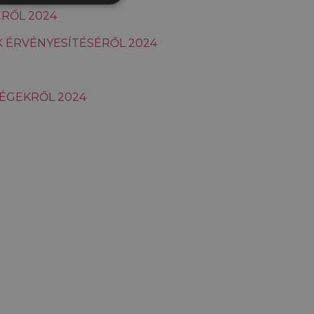
RŐL 2024
 ÉRVÉNYESÍTÉSÉRŐL 2024
ÉGEKRŐL 2024
tók a weboldalt. Ezek a sütik
k megőrzésére.
elentős frissítés a Google
yedi felhasználók
delésével kliens
ely-elemzési jelentések
edi értéket tárol és frissít,