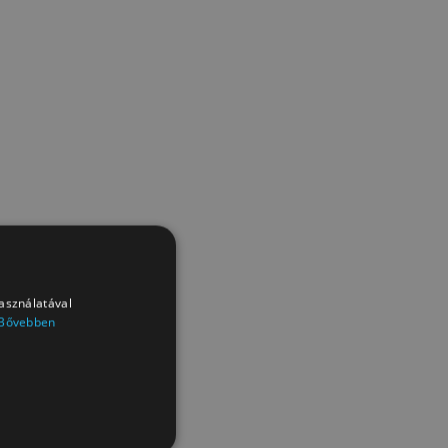
használatával
Bővebben
4