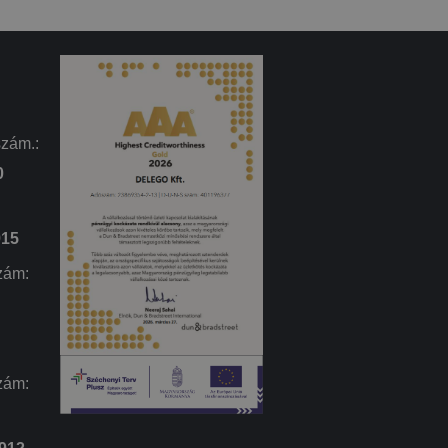
t
Leírás
sználja, mint például valós
ap
szám.:
e tulajdonában van), hogy
és releváns hirdetések
0
látozására szolgál
915
zám:
zám: