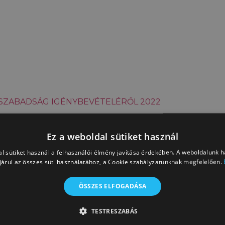
SZABADSÁG IGÉNYBEVÉTELÉRŐL 2022
 MINŐSÜLŐ BALESET KÖRÜLMÉNYEIRŐL
Ez a weboldal sütiket használ
l sütiket használ a felhasználói élmény javítása érdekében. A weboldalunk 
ASZÁM
árul az összes süti használatához, a Cookie szabályzatunknak megfelelően.
RÁS 2024
ÖSSZES ELFOGADÁSA
ÉRVÉNYESÍTÉS MELLŐZÉS 2024
TESTRESZABÁS
TI ANYÁK KEDVEZMÉNYÉNEK ÉRVÉNYESÍTÉSÉRŐL 202