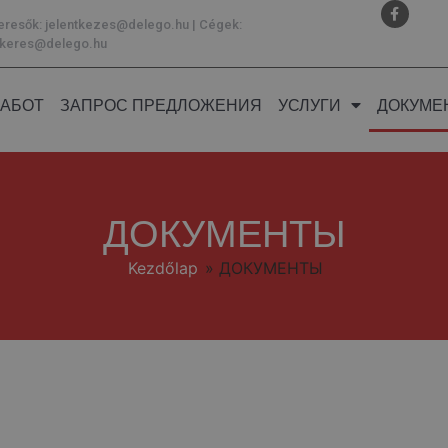
eresők:
jelentkezes@delego.hu
| Cégek:
atkeres@delego.hu
АБОТ
ЗАПРОС ПРЕДЛОЖЕНИЯ
УСЛУГИ
ДОКУМЕ
ДОКУМЕНТЫ
Kezdőlap
»
ДОКУМЕНТЫ