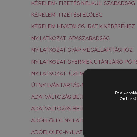
KÉRELEM- FIZETÉS NÉLKÜLI SZABADSÁG
KÉRELEM- FIZETÉSI ELŐLEG
KÉRELEM HIVATALOS IRAT KIKÉRÉSÉHEZ
NYILATKOZAT- APASZABADSÁG
NYILATKOZAT GYÁP MEGÁLLAPÍTÁSHOZ
NYILATKOZAT GYERMEK UTÁN JÁRÓ PÓT
NYILATKOZAT- ÜZEMI BALESETNEK NEM
ÚTNYILVÁNTARTÁS-MENETLEVÉL
Ez a webolda
ADATVÁLTOZÁS BEJELENTŐ BANKSZÁML
Ön hozzáj
ADATVÁLTOZÁS BEJELENTŐ MUNKÁBAJÁ
ADÓELŐLEG NYILATKOZAT 25 ÉV ALATTI 
ADÓELŐLEG-NYILATKOZAT A 30 ÉV ALAT