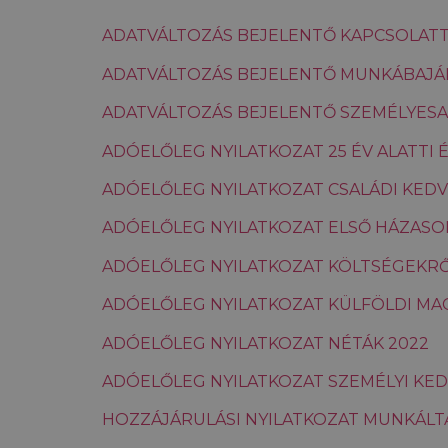
ADATVÁLTOZÁS BEJELENTŐ KAPCSOLAT
ADATVÁLTOZÁS BEJELENTŐ MUNKÁBAJÁ
ADATVÁLTOZÁS BEJELENTŐ SZEMÉLYES
ADÓELŐLEG NYILATKOZAT 25 ÉV ALATTI 
ADÓELŐLEG NYILATKOZAT CSALÁDI KED
ADÓELŐLEG NYILATKOZAT ELSŐ HÁZASO
ADÓELŐLEG NYILATKOZAT KÖLTSÉGEKRŐ
ADÓELŐLEG NYILATKOZAT KÜLFÖLDI MA
ADÓELŐLEG NYILATKOZAT NÉTÁK 2022
ADÓELŐLEG NYILATKOZAT SZEMÉLYI KE
HOZZÁJÁRULÁSI NYILATKOZAT MUNKÁL