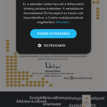
Ez a weboldal sütiket használ a felhasználói
élmény javítása érdekében. A weboldalunk
használatával Ön hozzájárul az összes süti
használatához, a Cookie szabályzatunknak
megfelelően.
Bővebben
ÖSSZES ELFOGADÁSA
TESTRESZABÁS
TELJESÍTMÉNY
CÉLZÁS
BESOROLATLAN
Teljesítmény
Célzás
Besorolatlan
A teljesítmény-sütiket, pl. analitikai sütiket
Szolgáltatások
О
Delego
Delego Személyzeti
annak nyomon követésére használják, hogy
Álláskeresőknek
hogyan használják a látogatók a weboldalt. Ezek
компании
Szolgáltató Kft.
a sütik nem használhatók egy adott látogató