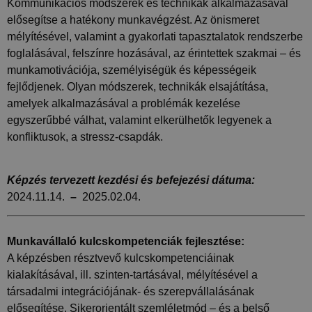
Kommunikációs módszerek és technikák alkalmazásával
elősegítse a hatékony munkavégzést. Az önismeret
mélyítésével, valamint a gyakorlati tapasztalatok rendszerbe
foglalásával, felszínre hozásával, az érintettek szakmai – és
munkamotivációja, személyiségük és képességeik
fejlődjenek. Olyan módszerek, technikák elsajátítása,
amelyek alkalmazásával a problémák kezelése
egyszerűbbé válhat, valamint elkerülhetők legyenek a
konfliktusok, a stressz-csapdák.
Képzés tervezett kezdési és befejezési dátuma:
2024.11.14.
–
2025.02.04.
Munkavállaló kulcskompetenciák fejlesztése:
A képzésben résztvevő kulcskompetenciáinak
kialakításával, ill. szinten-tartásával, mélyítésével a
társadalmi integrációjának- és szerepvállalásának
elősegítése. Sikerorientált szemléletmód – és a belső