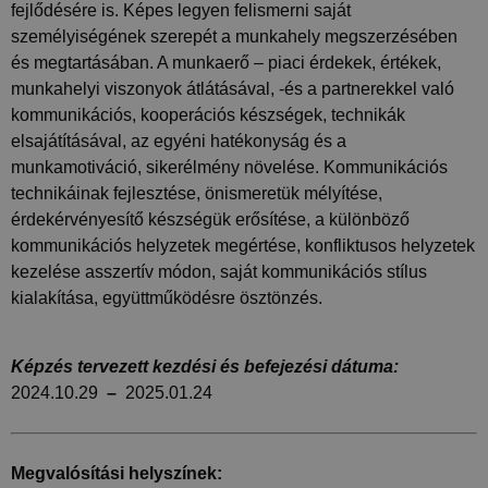
fejlődésére is. Képes legyen felismerni saját
személyiségének szerepét a munkahely megszerzésében
és megtartásában. A munkaerő – piaci érdekek, értékek,
munkahelyi viszonyok átlátásával, -és a partnerekkel való
Teljesítmény
Célzás
Besorolatlan
kommunikációs, kooperációs készségek, technikák
A teljesítmény-sütiket, pl. analitikai sütiket
elsajátításával, az egyéni hatékonyság és a
annak nyomon követésére használják, hogy
munkamotiváció, sikerélmény növelése. Kommunikációs
hogyan használják a látogatók a weboldalt. Ezek
a sütik nem használhatók egy adott látogató
technikáinak fejlesztése, önismeretük mélyítése,
közvetlen azonosítására.
érdekérvényesítő készségük erősítése, a különböző
Szolgáltató
kommunikációs helyzetek megértése, konfliktusos helyzetek
Név
Lejárat
Leírás
/ Domain
kezelése asszertív módon, saját kommunikációs stílus
_ga_FFYD344T4T
.delego.hu
1 év 1
Ezt a cookie-t a
kialakítása, együttműködésre ösztönzés.
hónap
Google Analytics
használja a
munkamenet
állapotának
megőrzésére.
Képzés tervezett kezdési és befejezési dátuma:
2024.10.29
–
2025.01.24
_ga
1 év 1
Ez a cookie-név
Google
hónap
társítva van a Google
LLC
Universal Analytics-
.delego.hu
hez - amely jelentős
frissítés a Google
által leggyakrabban
Megvalósítási helyszínek:
használt elemzési