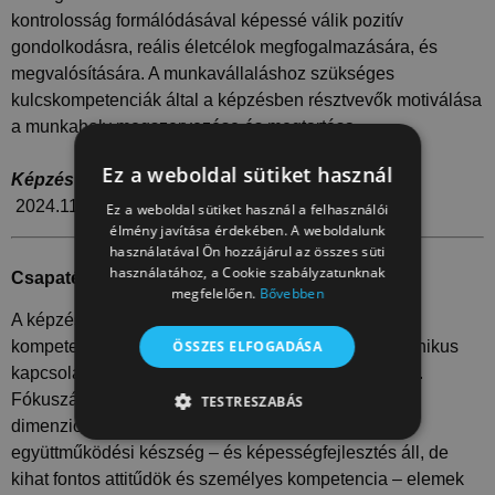
kontrolosság formálódásával képessé válik pozitív
gondolkodásra, reális életcélok megfogalmazására, és
megvalósítására. A munkavállaláshoz szükséges
kulcskompetenciák által a képzésben résztvevők motiválása
a munkahely megszervezése és megtartása.
Ez a weboldal sütiket használ
Képzés tervezett kezdési és befejezési dátuma:
2024.11.14.
–
2024.02.18.
Ez a weboldal sütiket használ a felhasználói
élmény javítása érdekében. A weboldalunk
használatával Ön hozzájárul az összes süti
használatához, a Cookie szabályzatunknak
Csapatépítés és hatékony kommunikáció:
megfelelően.
Bővebben
A képzésben résztvevő számára a szociális
ÖSSZES ELFOGADÁSA
kompetenciának a szűkebb környezettel való harmonikus
kapcsolat kialakítására való képesség megerősítése.
Fókuszában készség-és képességformálás, a társas
TESTRESZABÁS
dimenzió fejlesztése, ezen belül is elsősorban az
TELJESÍTMÉNY
CÉLZÁS
együttműködési készség – és képességfejlesztés áll, de
kihat fontos attitűdök és személyes kompetencia – elemek
BESOROLATLAN