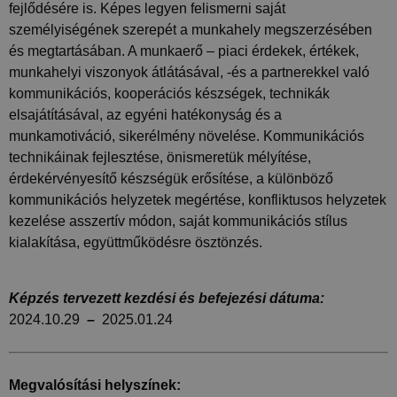
fejlődésére is. Képes legyen felismerni saját
személyiségének szerepét a munkahely megszerzésében
és megtartásában. A munkaerő – piaci érdekek, értékek,
munkahelyi viszonyok átlátásával, -és a partnerekkel való
Teljesítmény
Célzás
Besorolatlan
kommunikációs, kooperációs készségek, technikák
A teljesítmény-sütiket, pl. analitikai sütiket
elsajátításával, az egyéni hatékonyság és a
annak nyomon követésére használják, hogy
munkamotiváció, sikerélmény növelése. Kommunikációs
hogyan használják a látogatók a weboldalt. Ezek
a sütik nem használhatók egy adott látogató
technikáinak fejlesztése, önismeretük mélyítése,
közvetlen azonosítására.
érdekérvényesítő készségük erősítése, a különböző
Szolgáltató
kommunikációs helyzetek megértése, konfliktusos helyzetek
Név
Lejárat
Leírás
/ Domain
kezelése asszertív módon, saját kommunikációs stílus
_ga_FFYD344T4T
.delego.hu
1 év 1
Ezt a cookie-t a
kialakítása, együttműködésre ösztönzés.
hónap
Google Analytics
használja a
munkamenet
állapotának
megőrzésére.
Képzés tervezett kezdési és befejezési dátuma:
2024.10.29
–
2025.01.24
_ga
1 év 1
Ez a cookie-név
Google
hónap
társítva van a Google
LLC
Universal Analytics-
.delego.hu
hez - amely jelentős
frissítés a Google
által leggyakrabban
Megvalósítási helyszínek:
használt elemzési