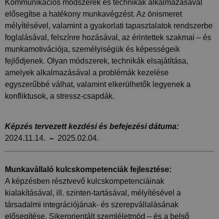
Kommunikációs módszerek és technikák alkalmazásával
elősegítse a hatékony munkavégzést. Az önismeret
mélyítésével, valamint a gyakorlati tapasztalatok rendszerbe
foglalásával, felszínre hozásával, az érintettek szakmai – és
munkamotivációja, személyiségük és képességeik
fejlődjenek. Olyan módszerek, technikák elsajátítása,
amelyek alkalmazásával a problémák kezelése
egyszerűbbé válhat, valamint elkerülhetők legyenek a
konfliktusok, a stressz-csapdák.
Képzés tervezett kezdési és befejezési dátuma:
2024.11.14.
–
2025.02.04.
Munkavállaló kulcskompetenciák fejlesztése:
A képzésben résztvevő kulcskompetenciáinak
kialakításával, ill. szinten-tartásával, mélyítésével a
társadalmi integrációjának- és szerepvállalásának
elősegítése. Sikerorientált szemléletmód – és a belső