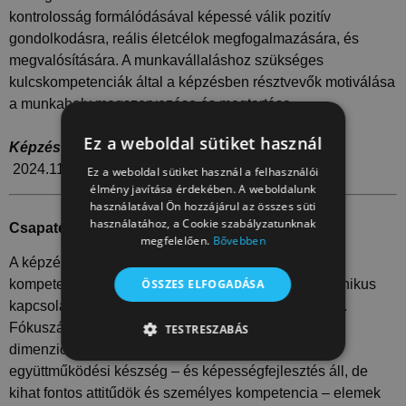
kontrolosság formálódásával képessé válik pozitív
gondolkodásra, reális életcélok megfogalmazására, és
megvalósítására. A munkavállaláshoz szükséges
kulcskompetenciák által a képzésben résztvevők motiválása
a munkahely megszervezése és megtartása.
Ez a weboldal sütiket használ
Képzés tervezett kezdési és befejezési dátuma:
2024.11.14.
–
2024.02.18.
Ez a weboldal sütiket használ a felhasználói
élmény javítása érdekében. A weboldalunk
használatával Ön hozzájárul az összes süti
használatához, a Cookie szabályzatunknak
Csapatépítés és hatékony kommunikáció:
megfelelően.
Bővebben
A képzésben résztvevő számára a szociális
ÖSSZES ELFOGADÁSA
kompetenciának a szűkebb környezettel való harmonikus
kapcsolat kialakítására való képesség megerősítése.
Fókuszában készség-és képességformálás, a társas
TESTRESZABÁS
dimenzió fejlesztése, ezen belül is elsősorban az
TELJESÍTMÉNY
CÉLZÁS
együttműködési készség – és képességfejlesztés áll, de
kihat fontos attitűdök és személyes kompetencia – elemek
BESOROLATLAN