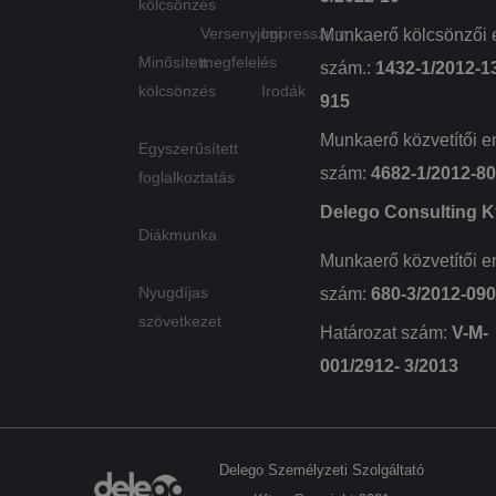
kölcsönzés
Versenyjogi
Impresszum
Munkaerő kölcsönzői 
Szolgáltató
Név
Lejárat
Leírás
/ Domain
Minősített
megfelelés
szám.:
1432-1/2012-1
wpglobus-language-
delego.hu
1 év
kölcsönzés
Irodák
915
old
Szolgáltató
Név
Lejárat
Leírás
/ Domain
wpglobus-language
delego.hu
1 év
Munkaerő közvetítői e
Egyszerűsített
_fbp
3 hónap
A Face
Meta
cookie_notice_accepted
delego.hu
1
szám:
4682-1/2012-8
egy so
foglalkoztatás
Platform
hónap
reklám
Inc.
szállít
.delego.hu
Delego Consulting Kf
használ
Diákmunka
mint p
valós i
Munkaerő közvetítői e
ajánlat
harmad
Nyugdíjas
szám:
680-3/2012-09
hirdető
szövetkezet
NID
6 hónap 3
Ezt a c
Határozat szám:
V-M-
Google LLC
nap
a Doub
.google.com
állítja 
001/2912- 3/2013
(amely
Googl
tulajd
van), 
elősegí
érdekl
Delego Személyzeti Szolgáltató
kör
profilj