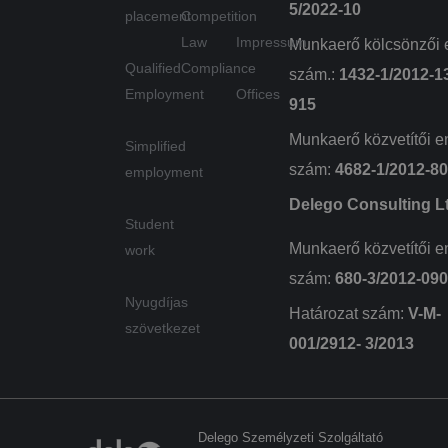
jelentések látogatói,
5/2022-10
munkamenet- és
placement
Competition
kampányadatainak
Law
Impressum
kiszámítására szolgál.
Munkaerő kölcsönzői 
Qualified
Compliance
_gid
1 nap
Ezt a sütit a Google
Google
szám.:
1432-1/2012-1
Analytics állítja be.
LLC
Employment
Offices
Minden
.delego.hu
915
meglátogatott oldal
egyedi értéket tárol
Munkaerő közvetítői e
és frissít, és az
Simplified
oldalmegtekintések
szám:
4682-1/2012-8
számlálására és
employment
nyomon követésére
szolgál.
Delego Consulting L
Student
Munkaerő közvetítői e
work
szám:
680-3/2012-09
Szolgáltató
Név
Lejárat
Leírás
Nyugdíjas
/ Domain
Határozat szám:
V-M-
szövetkezet
wpglobus-language-
delego.hu
1 év
001/2912- 3/2013
old
Szolgáltató
Név
Lejárat
Leírás
/ Domain
wpglobus-language
delego.hu
1 év
_fbp
3 hónap
A Fac
Meta
cookie_notice_accepted
delego.hu
1
egy so
Platform
hónap
reklá
Inc.
Delego Személyzeti Szolgáltató
szállít
.delego.hu