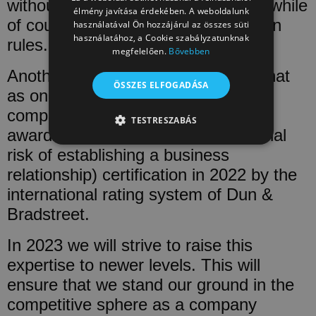
without the need for a work permit, while
élmény javítása érdekében. A weboldalunk
of course complying with immigration
használatával Ön hozzájárul az összes süti
használatához, a Cookie szabályzatunknak
rules.
megfelelően.
Bővebben
Another important achievement is that
ÖSSZES ELFOGADÁSA
as one of the most financially stable
companies in Hungary, we were
TESTRESZABÁS
awarded AAA (extremely low financial
TELJESÍTMÉNY
CÉLZÁS
risk of establishing a business
relationship) certification in 2022 by the
BESOROLATLAN
international rating system of Dun &
Bradstreet.
Teljesítmény
Célzás
Besorolatlan
In 2023 we will strive to raise this
expertise to newer levels. This will
A teljesítmény-sütiket, pl. analitikai sütiket annak
nyomon követésére használják, hogy hogyan
ensure that we stand our ground in the
használják a látogatók a weboldalt. Ezek a sütik
competitive sphere as a company
nem használhatók egy adott látogató közvetlen
azonosítására.