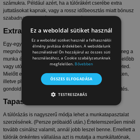
számukra. Például azért, ha a túlórákért cserébe extra
juttatásokat kapnak, vagy a rossz időbeosztás miatt bónusz
szabadnapo(ka)t válthatnak ki cserébe.
Ez a weboldal sütiket használ
Extra jövedelem
Ez a weboldal sütiket használ a felhasználói
Egy-egy túlórával eltöltött hét után jelentősen
élmény javítása érdekében. A weboldalunk
megnövelheted a hó végi
fizetés
edet. Ha nem tartod meg a
használatával Ön hozzájárul az összes süti
használatához, a Cookie szabályzatunknak
munka és magánélet egészséges egyensúlyát, akkor előbb
megfelelően.
Bővebben
vagy utóbb hatalmas
stressznek
teheted ki a szervezeted.
Mielőtt elköteleznéd magad amellett, hogy a hétvégéken,
ÖSSZES ELFOGADÁSA
illetve plusz órákban dolgoznál, győződj meg róla és
gondold át, hogy tényleg megéri neked ez az erőfeszítés.
TESTRESZABÁS
Tapasztalat
TELJESÍTMÉNY
CÉLZÁS
A túlórázás is nagyszerű módja lehet a munkatapasztalat
BESOROLATLAN
szerzésének. (Persze próbaidő után.) Értelemszerűen minél
tovább csinálsz valamit, annál jobb leszel benne. Emellett a
túlórák önkéntes vállalása azt is mutatja a munkáltatónak,