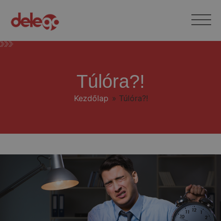
Túlóra?!
Kezdőlap
»
Túlóra?!