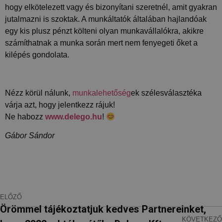
hogy elkötelezett vagy és bizonyítani szeretnél, amit gyakran
Teljesítmény
Célzás
Besorolatlan
jutalmazni is szoktak. A munkáltatók általában hajlandóak
A teljesítmény-sütiket, pl. analitikai sütiket annak
egy kis plusz pénzt költeni olyan munkavállalókra, akikre
nyomon követésére használják, hogy hogyan
számíthatnak a munka során mert nem fenyegeti őket a
használják a látogatók a weboldalt. Ezek a sütik
nem használhatók egy adott látogató közvetlen
kilépés gondolata.
azonosítására.
Szolgáltató
Név
Lejárat
Leírás
/ Domain
Nézz körül nálunk,
munkalehetőség
ek szélesválasztéka
_ga_FFYD344T4T
.delego.hu
1 év 1
Ezt a cookie-t a
várja azt, hogy jelentkezz rájuk!
hónap
Google Analytics
használja a
Ne habozz
www.delego.hu
!
munkamenet
állapotának
megőrzésére.
Gábor Sándor
_ga
1 év 1
Ez a cookie-név
Google
hónap
társítva van a Google
LLC
Universal Analytics-
.delego.hu
hez - amely jelentős
frissítés a Google
által leggyakrabban
használt elemzési
ELŐZŐ
szolgáltatáshoz. Ez a
süti az egyedi
Örömmel tájékoztatjuk kedves Partnereinket,
felhasználók
megkülönböztetésére
KÖVETKEZŐ