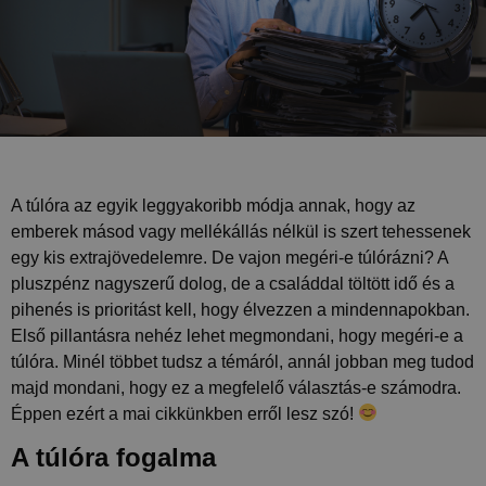
A túlóra az egyik leggyakoribb módja annak, hogy az
emberek másod vagy mellékállás nélkül is szert tehessenek
egy kis extrajövedelemre. De vajon megéri-e túlórázni? A
pluszpénz nagyszerű dolog, de a családdal töltött idő és a
pihenés is prioritást kell, hogy élvezzen a mindennapokban.
Első pillantásra nehéz lehet megmondani, hogy megéri-e a
túlóra. Minél többet tudsz a témáról, annál jobban meg tudod
majd mondani, hogy ez a megfelelő választás-e számodra.
Éppen ezért a mai cikkünkben erről lesz szó!
A túlóra fogalma