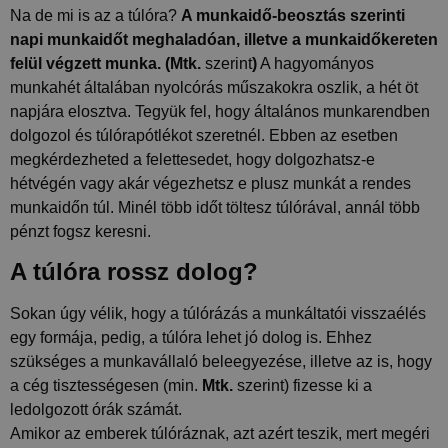
Na de mi is az a túlóra?
A munkaidő-beosztás szerinti
napi munkaidőt meghaladóan, illetve a munkaidőkereten
felül végzett munka. (Mtk.
szerint
)
A hagyományos
munkahét általában nyolcórás műszakokra oszlik, a hét öt
napjára elosztva. Tegyük fel, hogy általános munkarendben
dolgozol és túlórapótlékot szeretnél. Ebben az esetben
megkérdezheted a felettesedet, hogy dolgozhatsz-e
hétvégén vagy akár végezhetsz e plusz munkát a rendes
munkaidőn túl. Minél több időt töltesz túlórával, annál több
pénzt fogsz keresni.
A túlóra rossz dolog?
Sokan úgy vélik, hogy a túlórázás a munkáltatói visszaélés
egy formája, pedig, a túlóra lehet jó dolog is. Ehhez
szükséges a munkavállaló beleegyezése, illetve az is, hogy
a cég tisztességesen (min.
Mtk.
szerint) fizesse ki a
ledolgozott órák számát.
Amikor az emberek túlóráznak, azt azért teszik, mert megéri