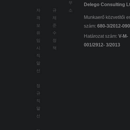
무
Minden
.delego.hu
Delego Consulting L
meglátogatott oldal
자
규
소
egyedi értéket tárol
és frissít, és az
Munkaerő közvetítői e
격
제
oldalmegtekintések
számlálására és
보
준
szám:
680-3/2012-09
nyomon követésére
szolgál.
유
수
Határozat szám:
V-M-
임
정
001/2912- 3/2013
시
책
직
Szolgáltató
Név
Lejárat
Leírás
알
/ Domain
선
wpglobus-language-
delego.hu
1 év
old
Szolgáltató
Név
Lejárat
Leírás
/ Domain
wpglobus-language
delego.hu
1 év
정
_fbp
3 hónap
A Fac
Meta
cookie_notice_accepted
delego.hu
1
규
egy so
Platform
hónap
reklá
Inc.
직
szállít
.delego.hu
haszná
알
mint p
valós 
선
ajánlat
harmad
hirdető