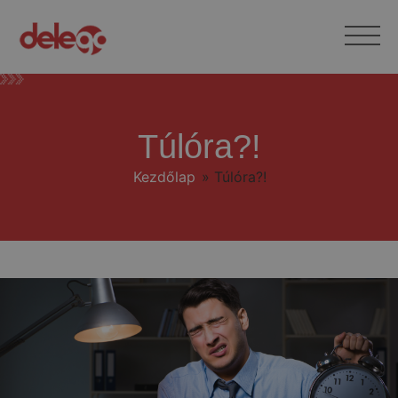
Túlóra?!
Kezdőlap
»
Túlóra?!