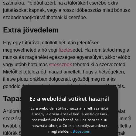
számukra. Például azért, ha a túlórákért cserébe extra
juttatásokat kapnak, vagy a rossz időbeosztás miatt bónusz
szabadnapo(ka)t válthatnak ki cserébe.
Extra jövedelem
Egy-egy túlórával eltöltött hét után jelentősen
megnövelheted a hó végi
fizetés
edet. Ha nem tartod meg a
munka és magánélet egészséges egyensúlyát, akkor előbb
vagy utóbb hatalmas
stressznek
teheted ki a szervezeted.
Mielőtt elköteleznéd magad amellett, hogy a hétvégéken,
illetve plusz órákban dolgoznál, győződj meg róla és
gondold át, hogy tényleg megéri neked ez az erőfeszítés.
Tapasztalat
Ez a weboldal sütiket használ
Ez a weboldal sütiket használ a felhasználói
A túlórázás is nagyszerű módja lehet a munkatapasztalat
élmény javítása érdekében. A weboldalunk
szerzésének. (Persze próbaidő után.) Értelemszerűen minél
használatával Ön hozzájárul az összes süti
használatához, a Cookie szabályzatunknak
tovább csinálsz valamit, annál jobb leszel benne. Emellett a
megfelelően.
Bővebben
túlórák önkéntes vállalása azt is mutatja a munkáltatónak,