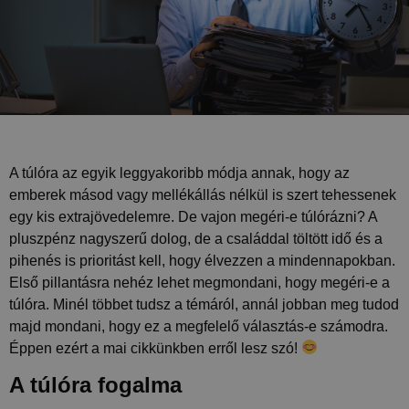
A túlóra az egyik leggyakoribb módja annak, hogy az
emberek másod vagy mellékállás nélkül is szert tehessenek
egy kis extrajövedelemre. De vajon megéri-e túlórázni? A
pluszpénz nagyszerű dolog, de a családdal töltött idő és a
pihenés is prioritást kell, hogy élvezzen a mindennapokban.
Első pillantásra nehéz lehet megmondani, hogy megéri-e a
túlóra. Minél többet tudsz a témáról, annál jobban meg tudod
majd mondani, hogy ez a megfelelő választás-e számodra.
Éppen ezért a mai cikkünkben erről lesz szó!
A túlóra fogalma