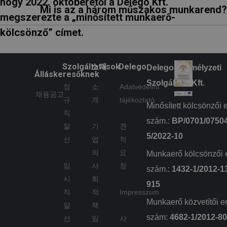
hogy 2022. októberétől a Delego Kft.
használja a
Mi is az a három műszakos munkarend?
munkamenet
megszerezte a „minősített munkaerő-
állapotának
megőrzésére.
kölcsönző” címet.
_ga
1 év 1
Ez a cookie-név
Google
hónap
társítva van a Google
LLC
Universal Analytics-
.delego.hu
hez - amely jelentős
Szolgáltatások
소개
Delego
Delego Személyzeti
frissítés a Google
Álláskeresőknek
által leggyakrabban
Szolgáltató Kft.
használt elemzési
정
소
Adatvédelmi
szolgáltatáshoz. Ez a
채용공고
süti az egyedi
규
개
tájékoztató
felhasználók
Minősített kölcsönzői 
megkülönböztetésére
직
szolgál,
szám.:
BP/0701/0750
véletlenszerűen
알
기
견
generált szám
5/2022-10
선
업
적
hozzárendelésével
kliens azonosítóként.
의
요
Munkaerő kölcsönzői 
A webhely minden
oldalkérésében
임
사
청
szám.:
1432-1/2012-1
szerepel, és a
webhely-elemzési
시
회
jelentések látogatói,
915
munkamenet- és
직
적
Impresszum
kampányadatainak
Munkaerő közvetítői e
kiszámítására szolgál.
알
책
szám:
4682-1/2012-8
선
임
사
_gid
1 nap
Ezt a sütit a Google
Google
Analytics állítja be.
LLC