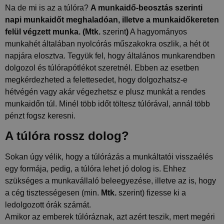
Na de mi is az a túlóra?
A munkaidő-beosztás szerinti
napi munkaidőt meghaladóan, illetve a munkaidőkereten
felül végzett munka. (Mtk.
szerint
)
A hagyományos
munkahét általában nyolcórás műszakokra oszlik, a hét öt
napjára elosztva. Tegyük fel, hogy általános munkarendben
dolgozol és túlórapótlékot szeretnél. Ebben az esetben
megkérdezheted a felettesedet, hogy dolgozhatsz-e
hétvégén vagy akár végezhetsz e plusz munkát a rendes
munkaidőn túl. Minél több időt töltesz túlórával, annál több
pénzt fogsz keresni.
A túlóra rossz dolog?
Sokan úgy vélik, hogy a túlórázás a munkáltatói visszaélés
egy formája, pedig, a túlóra lehet jó dolog is. Ehhez
szükséges a munkavállaló beleegyezése, illetve az is, hogy
a cég tisztességesen (min.
Mtk.
szerint) fizesse ki a
ledolgozott órák számát.
Amikor az emberek túlóráznak, azt azért teszik, mert megéri