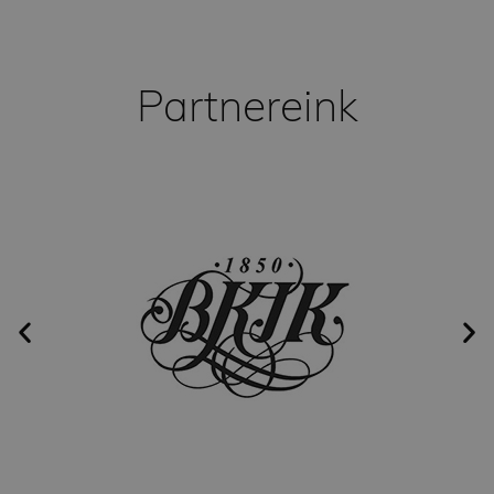
A teljesítmény-sütiket, pl. analitikai sütiket
annak nyomon követésére használják, hogy
hogyan használják a látogatók a weboldalt. Ezek
a sütik nem használhatók egy adott látogató
Partnereink
közvetlen azonosítására.
Szolgáltató
Név
Lejárat
Leírás
/ Domain
_ga_FFYD344T4T
.delego.hu
1 év 1
Ezt a cookie-t a
hónap
Google Analytics
használja a
munkamenet
állapotának
megőrzésére.
_ga
1 év 1
Ez a cookie-név
Google
hónap
társítva van a Google
LLC
Universal Analytics-
.delego.hu
hez - amely jelentős
frissítés a Google
által leggyakrabban
használt elemzési
szolgáltatáshoz. Ez a
süti az egyedi
felhasználók
megkülönböztetésére
szolgál,
véletlenszerűen
generált szám