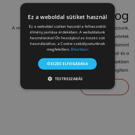
Delego
blog
Ez a weboldal sütiket használ
Ez a weboldal sütiket használ a felhasználói
A munka világában felmerülő kérdésekkel foglalkozunk,
élmény javítása érdekében. A weboldalunk
hasznos tippeket, tanácsokat osztunk meg veletek
használatával Ön hozzájárul az összes süti
használatához, a Cookie szabályzatunknak
mindennapos munkahelyi problémákkal, valamint
megfelelően.
Bővebben
álláskereséssel, pályázattal, interjúzással és a
karriermenedzsmenttel kapcsolatos kérdésekben
ÖSSZES ELFOGADÁSA
igyekszünk segíteni.
TESTRESZABÁS
다음
TELJESÍTMÉNY
CÉLZÁS
BESOROLATLAN
Teljesítmény
Célzás
Besorolatlan