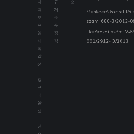
자
규
소
Név
Lejárat
Leírás
/ Domain
wpglobus-language
delego.hu
1 év
격
제
Munkaerő közvetítői 
_fbp
3 hónap
A Face
Meta
cookie_notice_accepted
delego.hu
1
egy so
보
준
Platform
hónap
680-3/2012-0
szám:
reklám
Inc.
유
수
szállít
.delego.hu
használ
V-M
Határozat szám:
임
정
mint p
valós i
001/2912- 3/2013
시
책
ajánlat
harmad
직
hirdető
알
NID
6 hónap 3
Ezt a c
Google LLC
nap
a Doub
.google.com
선
állítja 
(amely
Googl
정
tulajd
van), 
규
elősegí
érdekl
직
kör
profilj
알
létreho
és rele
선
hirdet
megjel
más
단
webhel