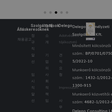
hozzárendelésével
kliens azonosítóként.
A webhely minden
oldalkérésében
szerepel, és a
webhely-elemzési
jelentések látogatói,
Szolgáltatások
소개
Delego
Delego Személyzeti
munkamenet- és
Álláskeresőknek
kampányadatainak
Szolgáltató Kft.
kiszámítására szolgál.
정
소
Adatvédelmi
채용공고
_gid
1 nap
Ezt a sütit a Google
Google
규
개
tájékoztató
Analytics állítja be.
LLC
Minősített kölcsönzői
Minden
.delego.hu
직
meglátogatott oldal
BP/0701/075
szám.:
egyedi értéket tárol
알
기
견
és frissít, és az
5/2022-10
선
업
적
oldalmegtekintések
számlálására és
의
요
nyomon követésére
Munkaerő kölcsönzői 
szolgál.
임
사
청
1432-1/2012
szám.:
시
회
1300-915
직
적
Impresszum
Munkaerő közvetítői 
알
책
Szolgáltató
Név
Lejárat
Leírás
/ Domain
선
임
사
4682-1/2012-
szám:
wpglobus-language-
delego.hu
1 év
무
Delego Consulting L
old
Szolgáltató