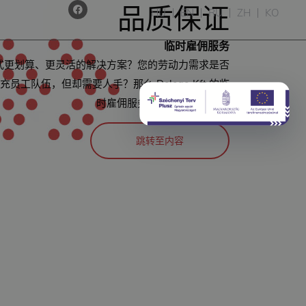
品质保证
HU
EN
RU
ZH
KO
临时雇佣服务
式更划算、更灵活的解决方案？您的劳动力需求是否
工队伍，但却需要人手？那么 Delego Kft 的临
时雇佣服务就是明智的选择！
跳转至内容