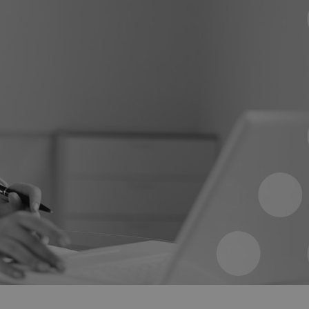
Teljesítmény
Célzás
Besorolatlan
analitikai sütiket annak nyomon követésére használják, hogy hogyan használják a látoga
látogató közvetlen azonosítására.
tató
Lejárat
Leírás
in
o.hu
1 év 1
Ezt a cookie-t a Google Analytics használja a munkamenet állapotána
hónap
1 év 1
Ez a cookie-név társítva van a Google Universal Analytics-hez - amely j
e
hónap
által leggyakrabban használt elemzési szolgáltatáshoz. Ez a süti az eg
megkülönböztetésére szolgál, véletlenszerűen generált szám hozzáren
o.hu
azonosítóként. A webhely minden oldalkérésében szerepel, és a webh
látogatói, munkamenet- és kampányadatainak kiszámítására szolgál.
1 nap
Ezt a sütit a Google Analytics állítja be. Minden meglátogatott oldal egy
e
és az oldalmegtekintések számlálására és nyomon követésére szolgál.
o.hu
Szolgáltató / Domain
Lejára