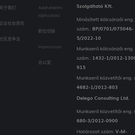
Szolgáltató Kft.
关于我们
Adatvédelmi
tájékoztató
Minősített kölcsönzői eng.
企业社会责任
BP/0701/075046-
szám.:
职位空缺
5/2022-10
社区竞争法
Impresszum
Munkaerő kölcsönzői eng.
1432-1/2012-130
szám.:
办公室
915
Munkaerő közvetítői eng.
4682-1/2012-803
Delego Consulting Ltd.
Munkaerő közvetítői eng.
680-3/2012-0900
V-M-
Határozat szám: