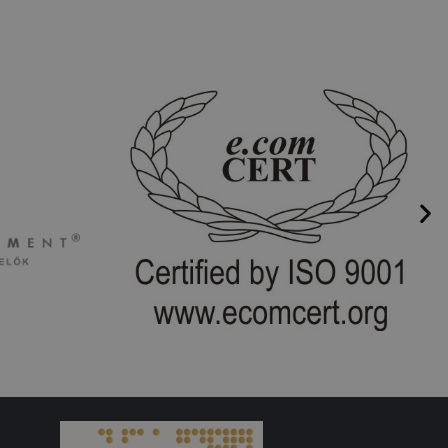
sználja, mint például valós
ap
e tulajdonában van), hogy
és releváns hirdetések
látozására szolgál