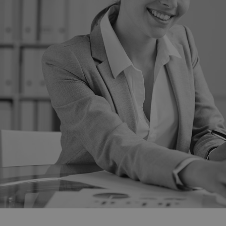
A teljesítmény-sütiket, pl. 
nem használhatók egy adott 
Szolgál
Név
/ Doma
_ga_FFYD344T4T
.deleg
_ga
Googl
LLC
.deleg
_gid
Googl
LLC
.deleg
Név