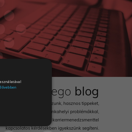
használatával
Delego
blog
Bővebben
ülő kérdésekkel foglalkozunk, hasznos tippeket,
 veletek mindennapos munkahelyi problémákkal,
ázattal, interjúzással és a karriermenedzsmenttel
kapcsolatos kérdésekben igyekszünk segíteni.