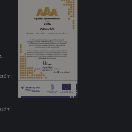
0-
 szám:
 szám: