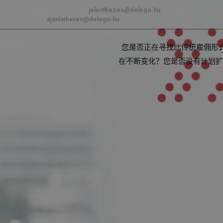
Álláskeresők:
jelentkezes@delego.hu
| Cégek:
ajanlatkeres@delego.hu
的服务
文件
游戏
您是否正在寻找比传统雇佣形
在不断变化？您是否没有计划扩充员