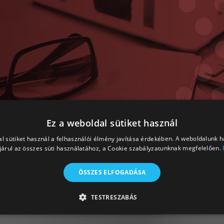
Ez a weboldal sütiket használ
l sütiket használ a felhasználói élmény javítása érdekében. A weboldalunk 
árul az összes süti használatához, a Cookie szabályzatunknak megfelelően.
ÖSSZES ELFOGADÁSA
A munka világában felmer
tanácsokat osztunk meg
TESTRESZABÁS
valamint álláskereséssel, pály
TELJESÍTMÉNY
CÉLZÁS
BESOROLATLAN