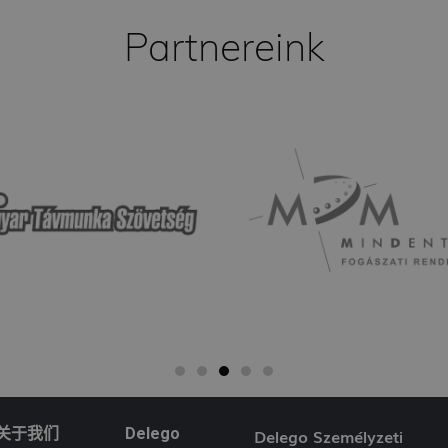
delego.hu
1 év
Szolgáltató
Lejárat
Leírás
/ Domain
Partnereink
delego.hu
1 év
3 hónap
A Facebook egy sor olyan reklámtermék szállítására ha
Meta
delego.hu
1 hón
idejű ajánlattétel harmadik fél hirdetőitől
Platform
Inc.
.delego.hu
6 hónap 3
Ezt a cookie-t a DoubleClick állítja be (amely a Googl
Google LLC
nap
elősegítse az érdeklődési kör profiljának létrehozását 
.google.com
megjelenítését más webhelyeken.
.delego.hu
59
Ez a cookie a Google Analytics része, és a kérelmek kor
másodperc
(fojtószelep kérési arány).
关于我们
Delego
Delego Személyzeti