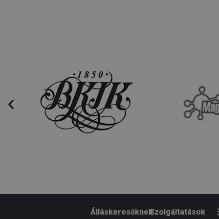
wpglobus-language-old
Név
wpglobus-language
_fbp
cookie_notice_accepted
NID
_gat_gtag_UA_175807850_1
Álláskeresőknek
Szolgáltatások