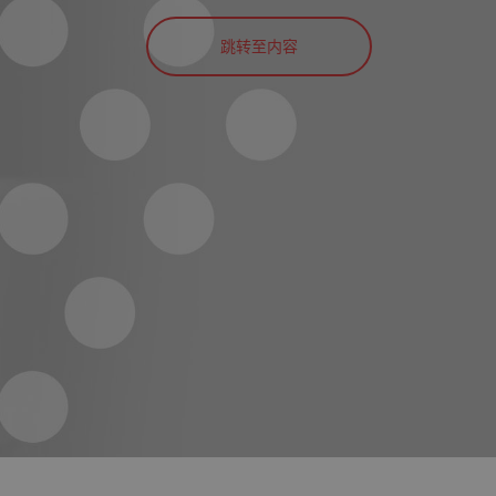
跳转至内容
tók a weboldalt. Ezek a sütik
k megőrzésére.
elentős frissítés a Google
yedi felhasználók
delésével kliens
ely-elemzési jelentések
edi értéket tárol és frissít,
t
Leírás