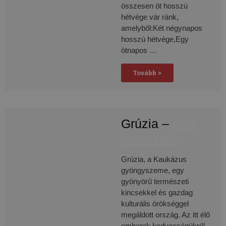
használják a látogatók a weboldalt. Ezek a sütik
összesen öt hosszú
nem használhatók egy adott látogató közvetlen
hétvége vár ránk,
azonosítására.
amelyből:Két négynapos
Szolgáltató
hosszú hétvége,Egy
Név
Lejárat
Leírás
/ Domain
ötnapos …
_ga_FFYD344T4T
.delego.hu
1 év 1
Ezt a cookie-t a
hónap
Google Analytics
Tovább >
használja a
munkamenet
állapotának
megőrzésére.
_ga
1 év 1
Ez a cookie-név
Google
hónap
társítva van a Google
LLC
Grúzia –
grúz
Universal Analytics-
.delego.hu
hez - amely jelentős
munkaerő
frissítés a Google
által leggyakrabban
használt elemzési
Grúzia, a Kaukázus
szolgáltatáshoz. Ez a
süti az egyedi
gyöngyszeme, egy
felhasználók
megkülönböztetésére
gyönyörű természeti
szolgál,
kincsekkel és gazdag
véletlenszerűen
generált szám
kulturális örökséggel
hozzárendelésével
megáldott ország. Az itt élő
kliens azonosítóként.
A webhely minden
emberek kedvességükről,