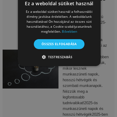
Ez a weboldal sütiket használ
ben
Ez a weboldal sütiket használ a felhasználói
Ünnepnapok és hosszú
élmény javítása érdekében. A weboldalunk
használatával Ön hozzájárul az összes süti
hétvégék 2025-ben 2025-
használatához, a Cookie szabályzatunknak
ben is érdemes előre
megfelelően.
Bővebben
megtervezni a
szabadnapokat, hogy a
ÖSSZES ELFOGADÁSA
legtöbbet hozhassuk ki az
év ünnepnapjaiból és
hosszú hétvégéiből. Ebben
TESTRESZABÁS
a cikkben összefoglaltuk,
TELJESÍTMÉNY
CÉLZÁS
mikor lesznek
munkaszüneti napok,
BESOROLATLAN
hosszú hétvégék és
szombati munkanapok.
Nézzük meg a
legfontosabb
Teljesítmény
Célzás
Besorolatlan
tudnivalókat!2025-ös
munkaszüneti napok és
A teljesítmény-sütiket, pl. analitikai sütiket annak
hosszú hétvégék2025-ben
nyomon követésére használják, hogy hogyan