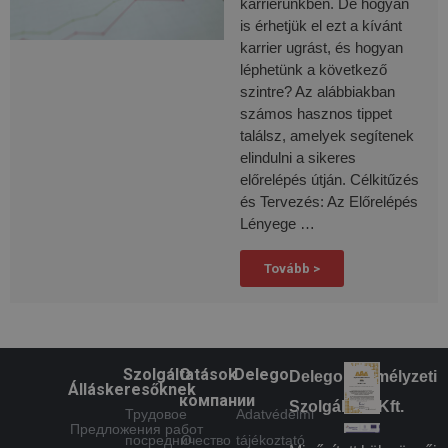
karrierünkben. De hogyan
is érhetjük el ezt a kívánt
karrier ugrást, és hogyan
léphetünk a következő
szintre? Az alábbiakban
számos hasznos tippet
találsz, amelyek segítenek
elindulni a sikeres
előrelépés útján. Célkitűzés
és Tervezés: Az Előrelépés
Lényege …
Tovább >
Szolgáltatások
О
Delego
Delego Személyzeti
Álláskeresőknek
компании
Szolgáltató Kft.
Трудовое
Adatvédelmi
Предложения работ
посредничество
О
tájékoztató