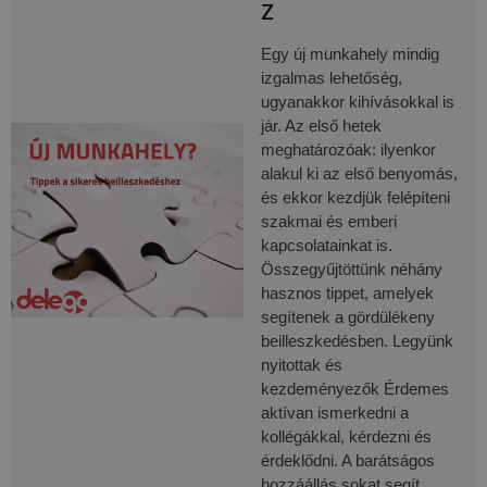
z
Egy új munkahely mindig
izgalmas lehetőség,
ugyanakkor kihívásokkal is
jár. Az első hetek
meghatározóak: ilyenkor
alakul ki az első benyomás,
és ekkor kezdjük felépíteni
szakmai és emberi
kapcsolatainkat is.
Összegyűjtöttünk néhány
hasznos tippet, amelyek
segítenek a gördülékeny
beilleszkedésben. Legyünk
nyitottak és
kezdeményezők Érdemes
aktívan ismerkedni a
kollégákkal, kérdezni és
érdeklődni. A barátságos
hozzáállás sokat segít