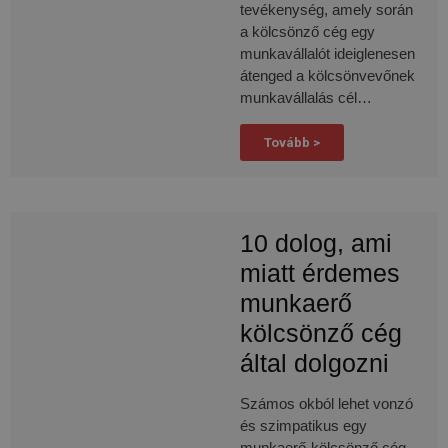
része, 
tevékenység, amely során
kérelm
korlát
a kölcsönző cég egy
szolgál
munkavállalót ideiglenesen
(fojtós
kérési 
átenged a kölcsönvevőnek
munkavállalás cél…
Tovább >
10 dolog, ami
miatt érdemes
munkaerő
kölcsönző cég
által dolgozni
Számos okból lehet vonzó
és szimpatikus egy
munkaerő-kölcsönző cég