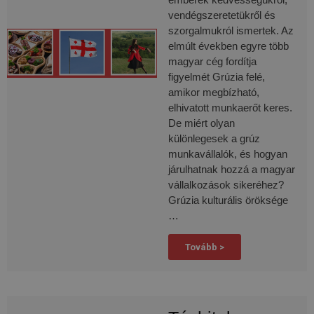
oldalkérésében
vendégszeretetükről és
szerepel, és a
webhely-elemzési
szorgalmukról ismertek. Az
jelentések látogatói,
munkamenet- és
elmúlt években egyre több
kampányadatainak
magyar cég fordítja
kiszámítására szolgál.
figyelmét Grúzia felé,
_gid
1 nap
Ezt a sütit a Google
Google
amikor megbízható,
Analytics állítja be.
LLC
Minden
.delego.hu
elhivatott munkaerőt keres.
meglátogatott oldal
De miért olyan
egyedi értéket tárol
és frissít, és az
különlegesek a grúz
oldalmegtekintések
számlálására és
munkavállalók, és hogyan
nyomon követésére
járulhatnak hozzá a magyar
szolgál.
vállalkozások sikeréhez?
Grúzia kulturális öröksége
…
Szolgáltató
Név
Lejárat
Leírás
Tovább >
/ Domain
wpglobus-language-
delego.hu
1 év
old
Szolgáltató
Név
Lejárat
Leírás
/ Domain
wpglobus-language
delego.hu
1 év
_fbp
3 hónap
A Face