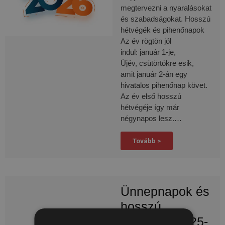
megtervezni a nyaralásokat
és szabadságokat. Hosszú
hétvégék és pihenőnapok
Az év rögtön jól
indul: január 1-je,
Újév, csütörtökre esik,
amit január 2-án egy
hivatalos pihenőnap követ.
Az év első hosszú
hétvégéje így már
négynapos lesz.…
Tovább >
Ünnepnapok és
hosszú
hétvégék 2025-