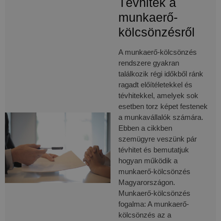
Tévhitek a
Meta
cookie_notice_accepted
delego.hu
1
egy so
Platform
hónap
reklám
munkaerő-
Inc.
szállít
.delego.hu
használ
kölcsönzésről
mint p
valós i
ajánlat
A munkaerő-kölcsönzés
harmad
hirdető
rendszere gyakran
találkozik régi időkből ránk
NID
6 hónap 3
Ezt a c
Google LLC
nap
a Doub
.google.com
ragadt előítéletekkel és
állítja 
tévhitekkel, amelyek sok
(amely
Googl
esetben torz képet festenek
tulajd
a munkavállalók számára.
van), 
elősegí
Ebben a cikkben
érdekl
szemügyre veszünk pár
kör
profilj
tévhitet és bemutatjuk
létreh
és rel
hogyan működik a
hirdet
munkaerő-kölcsönzés
megjel
más
Magyarországon.
webhel
Munkaerő-kölcsönzés
_gat_gtag_UA_175807850_1
.delego.hu
59
Ez a co
fogalma: A munkaerő-
másodperc
Googl
kölcsönzés az a
Analyti