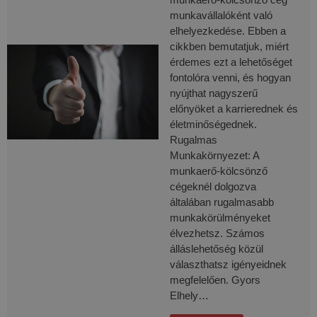
munkavállalóként való
elhelyezkedése. Ebben a
cikkben bemutatjuk, miért
érdemes ezt a lehetőséget
fontolóra venni, és hogyan
nyújthat nagyszerű
előnyöket a karrierednek és
életminőségednek.
Rugalmas
Munkakörnyezet: A
munkaerő-kölcsönző
cégeknél dolgozva
általában rugalmasabb
munkakörülményeket
élvezhetsz. Számos
álláslehetőség közül
választhatsz igényeidnek
megfelelően. Gyors
Elhely…