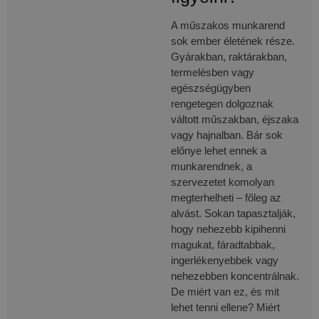
A műszakos munkarend
sok ember életének része.
Gyárakban, raktárakban,
termelésben vagy
egészségügyben
rengetegen dolgoznak
váltott műszakban, éjszaka
vagy hajnalban. Bár sok
előnye lehet ennek a
munkarendnek, a
szervezetet komolyan
megterhelheti – főleg az
alvást. Sokan tapasztalják,
hogy nehezebb kipihenni
magukat, fáradtabbak,
ingerlékenyebbek vagy
nehezebben koncentrálnak.
De miért van ez, és mit
lehet tenni ellene? Miért