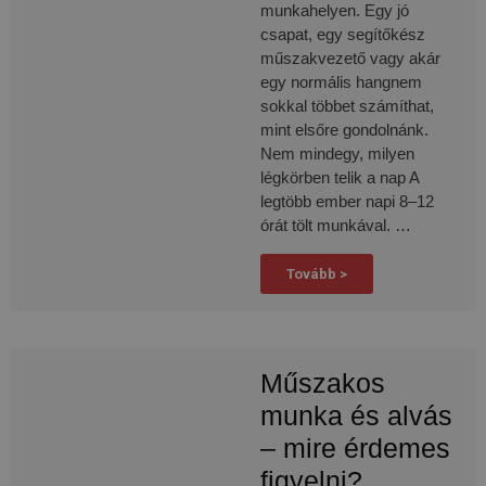
munkahelyen. Egy jó
csapat, egy segítőkész
műszakvezető vagy akár
egy normális hangnem
sokkal többet számíthat,
mint elsőre gondolnánk.
Nem mindegy, milyen
légkörben telik a nap A
legtöbb ember napi 8–12
órát tölt munkával. …
Tovább >
Műszakos
munka és alvás
– mire érdemes
figyelni?