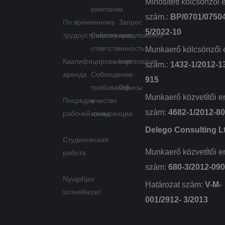
Minősített kölcsönzői 
компании
szám.:
BP/0701/0750
По временному
Запрос
5/2022-10
трудоустройству
Социальная
предложения
ответственность
Munkaerő kölcsönzői 
Квалифицированная
Impresszum
szám.:
1432-1/2012-1
аренда
Соблюдение
915
требований
Офисы
Munkaerő közvetítői e
Посредничество
к
szám:
4682-1/2012-8
рабочей силы
конкуренции
Delego Consulting L
Студенческая
Munkaerő közvetítői e
работа
szám:
680-3/2012-09
Nyugdíjas
Határozat szám:
V-M-
szövetkezet
001/2912- 3/2013