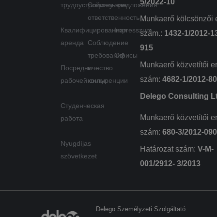
5/2022-10
szolgál
трудоустройству
Социальная
предложения
(fojtós
ответственность
kérési 
Munkaerő kölcsönzői 
Квалифицированная
Impresszum
szám.:
1432-1/2012-1
аренда
Соблюдение
915
требований
Офисы
Munkaerő közvetítői e
Посредничество
к
szám:
4682-1/2012-8
рабочей силы
конкуренции
Delego Consulting L
Студенческая
Munkaerő közvetítői e
работа
szám:
680-3/2012-09
Nyugdíjas
Határozat szám:
V-M-
szövetkezet
001/2912- 3/2013
Delego Személyzeti Szolgáltató