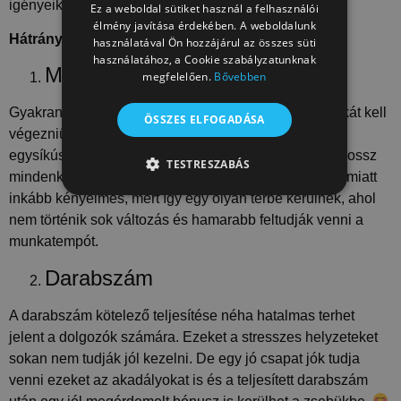
igényeiket is.
Ez a weboldal sütiket használ a felhasználói
élmény javítása érdekében. A weboldalunk
Hátrányok
használatával Ön hozzájárul az összes süti
használatához, a Cookie szabályzatunknak
Monotonitás
megfelelően.
Bővebben
Gyakran a gyári munkavállalóknak monoton sor munkát kell
ÖSSZES ELFOGADÁSA
végezniük, amit sajnos nem sokan tudnak tolerálni az
egysíkúsága miatt. De a monotonitás nem feltétlenül rossz
TESTRESZABÁS
mindenkinek. Vannak, akiknek ez a mindennapi rutin miatt
inkább kényelmes, mert így egy olyan térbe kerülnek, ahol
TELJESÍTMÉNY
CÉLZÁS
nem történik sok változás és hamarabb feltudják venni a
BESOROLATLAN
munkatempót.
Darabszám
A darabszám kötelező teljesítése néha hatalmas terhet
Teljesítmény
Célzás
Besorolatlan
jelent a dolgozók számára. Ezeket a stresszes helyzeteket
A teljesítmény-sütiket, pl. analitikai sütiket annak
sokan nem tudják jól kezelni. De egy jó csapat jók tudja
nyomon követésére használják, hogy hogyan
használják a látogatók a weboldalt. Ezek a sütik
venni ezeket az akadályokat is és a teljesített darabszám
nem használhatók egy adott látogató közvetlen