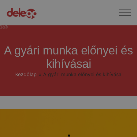
A gyári munka előnyei és
kihívásai
Kezdőlap
»
A gyári munka előnyei és kihívásai