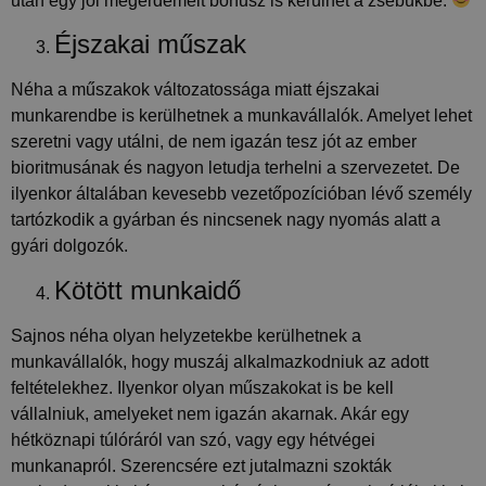
után egy jól megérdemelt bónusz is kerülhet a zsebükbe.
azonosítására.
Éjszakai műszak
Szolgáltató
Név
Lejárat
Leírás
/ Domain
Néha a műszakok változatossága miatt éjszakai
_ga_FFYD344T4T
.delego.hu
1 év 1
Ezt a cookie-t a
hónap
Google Analytics
munkarendbe is kerülhetnek a munkavállalók. Amelyet lehet
használja a
munkamenet
szeretni vagy utálni, de nem igazán tesz jót az ember
állapotának
megőrzésére.
bioritmusának és nagyon letudja terhelni a szervezetet. De
ilyenkor általában kevesebb vezetőpozícióban lévő személy
_ga
1 év 1
Ez a cookie-név
Google
hónap
társítva van a Google
LLC
tartózkodik a gyárban és nincsenek nagy nyomás alatt a
Universal Analytics-
.delego.hu
hez - amely jelentős
gyári dolgozók.
frissítés a Google
által leggyakrabban
Kötött munkaidő
használt elemzési
szolgáltatáshoz. Ez a
süti az egyedi
felhasználók
Sajnos néha olyan helyzetekbe kerülhetnek a
megkülönböztetésére
munkavállalók, hogy muszáj alkalmazkodniuk az adott
szolgál,
véletlenszerűen
feltételekhez. Ilyenkor olyan műszakokat is be kell
generált szám
hozzárendelésével
vállalniuk, amelyeket nem igazán akarnak. Akár egy
kliens azonosítóként.
hétköznapi túlóráról van szó, vagy egy hétvégei
A webhely minden
oldalkérésében
munkanapról. Szerencsére ezt jutalmazni szokták
szerepel, és a
webhely-elemzési