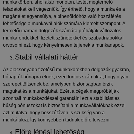
munkakörben, ahol akár monoton, testet megterhelő
feladatokat kell végezniük. Így érthető, hogy a munka és a
magánélet egyensúlya, a pihenőidőhöz való hozzáférés
lehetősége a munkavállalók számára kiemelt szempont. A
termelői iparban dolgozók számára próbálják változatos
munkarendekkel, fizetett szünetekkel és szabadnapokkal
orvosolni ezt, hogy kényelmesen teljenek a munkanapok.
Stabil vállalati háttér
Az alacsonyabb fizetésű munkakörökben dolgozók gyakran,
hónapról-hónapra élnek, ezért fontos számukra, hogy olyan
szerepet töltsenek be, amelyben biztonságban érzik
magukat és a munkájukat. Ezért a cégek megpróbálják
azonnali munkakezdéssel garantálni ezt a stabilitást és
hűség bónuszokat is biztosítani a munkavállalóknak ezzel
azt mutatva, hogy hosszútávon is szükség van a
munkájukra. Így könnyebben tudnak előre tervezni.
Előre lépési lehetőség