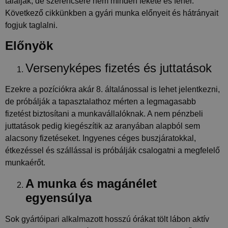
találják, de szerencsére nem minden fekete és fehér.
Következő cikkünkben a gyári munka előnyeit és hátrányait
fogjuk taglalni.
Előnyök
Versenyképes fizetés és juttatások
Ezekre a pozíciókra akár 8. általánossal is lehet jelentkezni,
de próbálják a tapasztalathoz mérten a legmagasabb
fizetést biztosítani a munkavállalóknak. A nem pénzbeli
juttatások pedig kiegészítik az aranyában alapból sem
alacsony fizetéseket. Ingyenes céges buszjáratokkal,
étkezéssel és szállással is próbálják csalogatni a megfelelő
munkaérőt.
A munka és magánélet
egyensúlya
Sok gyártóipari alkalmazott hosszú órákat tölt lábon aktív