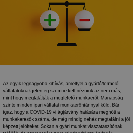
Az egyik legnagyobb kihívás, amellyel a gyártó/termelő
vállalatoknak jelenleg szembe kell nézniük az nem más,
mint hogy megtalálják a megfelelő munkaerőt. Manapság
szinte minden ipari vállalat munkaerőhiánnyal küld. Bár
igaz, hogy a COVID-19 világjárvány hatására megnőtt a
munkakeresők száma, de még mindig nehéz megtalálni a jól
képzett jelölteket. Sokan a gyári munkát visszataszítónak