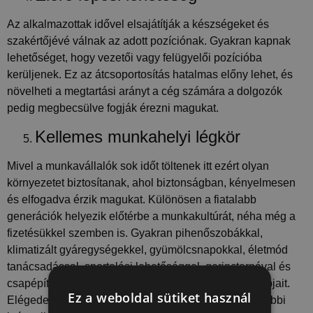
Az alkalmazottak idővel elsajátítják a készségeket és
szakértőjévé válnak az adott pozíciónak. Gyakran kapnak
lehetőséget, hogy vezetői vagy felügyelői pozícióba
kerüljenek. Ez az átcsoportosítás hatalmas előny lehet, és
növelheti a megtartási arányt a cég számára a dolgozók
pedig megbecsülve fogják érezni magukat.
Kellemes munkahelyi légkör
Mivel a munkavállalók sok időt töltenek itt ezért olyan
környezetet biztosítanak, ahol biztonságban, kényelmesen
és elfogadva érzik magukat. Különösen a fiatalabb
generációk helyezik előtérbe a munkakultúrát, néha még a
fizetésükkel szemben is. Gyakran pihenőszobákkal,
klimatizált gyáregységekkel, gyümölcsnapokkal, életmód
tanácsadással, sportolási lehetőséggel, gerinctornával és
csapépítőkkel próbálják feldobni a munkavállalók napjait.
Ez a weboldal sütiket használ
Elégedettségi felméréskkel pedig feltérképezik a további