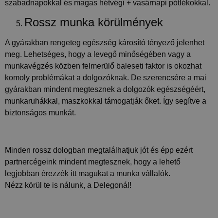
szabadnapokkal és magas hétvégi + vasárnapi pótlékokkal.
jelentések látogatói,
munkamenet- és
Rossz munka körülmények
kampányadatainak
kiszámítására szolgál.
_gid
1 nap
Ezt a sütit a Google
Google
A gyárakban rengeteg egészség károsító tényező jelenhet
Analytics állítja be.
LLC
meg. Lehetséges, hogy a levegő minőségében vagy a
Minden
.delego.hu
meglátogatott oldal
munkavégzés közben felmerülő baleseti faktor is okozhat
egyedi értéket tárol
és frissít, és az
komoly problémákat a dolgozóknak. De szerencsére a mai
oldalmegtekintések
számlálására és
gyárakban mindent megtesznek a dolgozók egészségéért,
nyomon követésére
munkaruhákkal, maszkokkal támogatják őket. Így segítve a
szolgál.
biztonságos munkát.
Szolgáltató
Minden rossz dologban megtalálhatjuk jót és épp ezért
Név
Lejárat
Leírás
/ Domain
partnercégeink mindent megtesznek, hogy a lehető
wpglobus-language-
delego.hu
1 év
legjobban érezzék itt magukat a munka vállalók.
old
Szolgáltató
Név
Lejárat
Leírás
Nézz körül te is nálunk, a Delegonál!
/ Domain
wpglobus-language
delego.hu
1 év
_fbp
3 hónap
A Fac
Meta
cookie_notice_accepted
delego.hu
1
egy so
Platform
hónap
reklá
Inc.