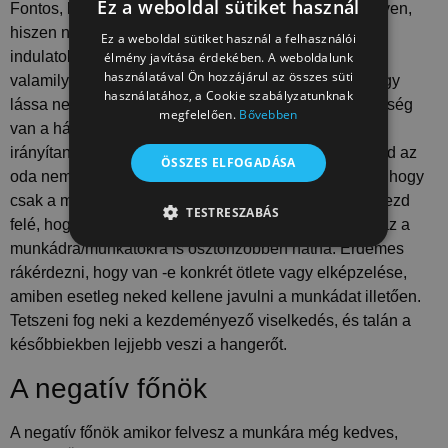
Ez a weboldal sütiket használ
Fontos, hogy a hangvételed nyugodt, és szakmai legyen,
hiszen nem vagytok barátok, de ellenségek sem, az
Ez a weboldal sütiket használ a felhasználói
indulatoknak nincs helye. Érdemes a mondandódat
élmény javítása érdekében. A weboldalunk
használatával Ön hozzájárul az összes süti
valamilyen együttérzéssel, egyetértéssel kezdeni, hogy
használatához, a Cookie szabályzatunknak
lássa nem támadni akarsz. Pl. Tudod mekkora felelősség
megfelelően.
Bővebben
van a hátán, vagy biztosan nehéz lehet ennyi embert
irányítani. Majd mondd el neki, hogyan érintettek téged az
ÖSSZES ELFOGADÁSA
oda nem illő szavak és a stílus amit használt. Fontos, hogy
csak a munkáról essen szó és ne személyeskedj. Jelezd
TESTRESZABÁS
felé, hogy ha másképp kommunikálna feléd, felétek, az a
munkádra/munkátokra is ösztönzőbben hatna. Érdemes
TELJESÍTMÉNY
CÉLZÁS
rákérdezni, hogy van -e konkrét ötlete vagy elképzelése,
BESOROLATLAN
amiben esetleg neked kellene javulni a munkádat illetően.
Tetszeni fog neki a kezdeményező viselkedés, és talán a
későbbiekben lejjebb veszi a hangerőt.
A negatív főnök
Teljesítmény
Célzás
Besorolatlan
A teljesítmény-sütiket, pl. analitikai sütiket annak
A negatív főnök amikor felvesz a munkára még kedves,
nyomon követésére használják, hogy hogyan