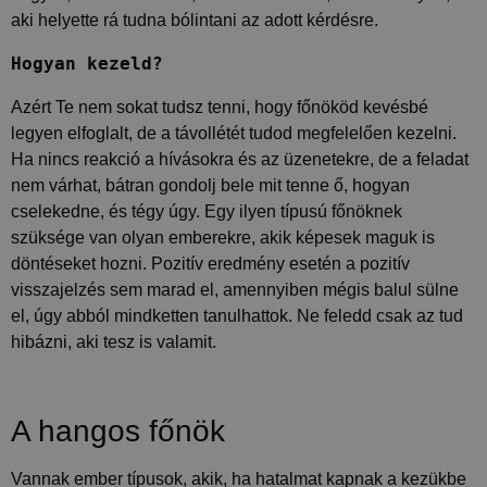
aki helyette rá tudna bólintani az adott kérdésre.
Hogyan kezeld? 
Azért Te nem sokat tudsz tenni, hogy főnököd kevésbé
legyen elfoglalt, de a távollétét tudod megfelelően kezelni.
Ha nincs reakció a hívásokra és az üzenetekre, de a feladat
nem várhat, bátran gondolj bele mit tenne ő, hogyan
cselekedne, és tégy úgy. Egy ilyen típusú főnöknek
szüksége van olyan emberekre, akik képesek maguk is
döntéseket hozni. Pozitív eredmény esetén a pozitív
visszajelzés sem marad el, amennyiben mégis balul sülne
el, úgy abból mindketten tanulhattok. Ne feledd csak az tud
hibázni, aki tesz is valamit.
A hangos főnök
Vannak ember típusok, akik, ha hatalmat kapnak a kezükbe