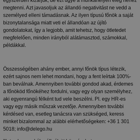
egyszerűen kizárjuk, de ezt ugye a munkahelyen elég nehéz
oldalkérésében
szerepel, és a
megtenni. Azt javasoljuk az állandó negativitást ne vedd a
webhely-elemzési
jelentések látogatói,
személyed elleni támadásnak. Az ilyen típusú főnök a saját
munkamenet- és
kampányadatainak
bizonytalansága miatt veti el állandóan az újító
kiszámítására szolgál.
gondolatokat, így a legjobb, amit tehetsz, hogy ötletedet
_gid
1 nap
Ezt a sütit a Google
Google
megfelelően, minden irányból alátámasztod, számokkal,
Analytics állítja be.
LLC
Minden
példákkal.
.delego.hu
meglátogatott oldal
egyedi értéket tárol
és frissít, és az
oldalmegtekintések
számlálására és
Összességében ahány ember, annyi főnök típus létezik,
nyomon követésére
szolgál.
ezért sajnos nem lehet mondani, hogy a fent leírtak 100%-
ban beválnak. Amennyiben további gondod akad, érdemes
a főnököd főnökéhez fordulni, vagy egy olyan személyhez,
aki egyenrangú félként tud vele beszélni. Pl. egy HR-es
Szolgáltató
vagy egy másik műszak vezetője. Amennyiben további
Név
Lejárat
Leírás
/ Domain
kérdésed van, esetleg tanácsra van szükséged, keress
wpglobus-language-
delego.hu
1 év
minket bizalommal az alábbi elérhetőségeken: +36 1 301
old
Szolgáltató
Név
Lejárat
Leírás
5018; info@delego.hu
/ Domain
wpglobus-language
delego.hu
1 év
_fbp
3 hónap
A Fac
Meta