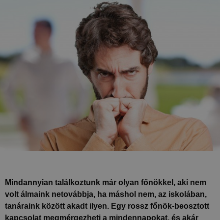
Mindannyian találkoztunk már olyan főnökkel, aki nem
volt álmaink netovábbja, ha máshol nem, az iskolában,
tanáraink között akadt ilyen. Egy rossz főnök-beosztott
kapcsolat megmérgezheti a mindennapokat, és akár