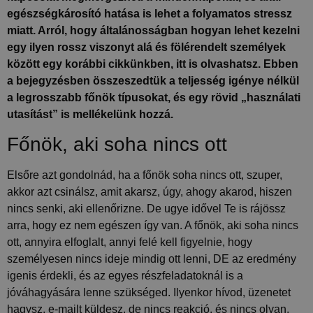
egészségkárosító hatása is lehet a folyamatos stressz
miatt. Arról, hogy általánosságban hogyan lehet kezelni
egy ilyen rossz viszonyt alá és fölérendelt személyek
között egy korábbi cikkünkben, itt is olvashatsz. Ebben
a bejegyzésben összeszedtük a teljesség igénye nélkül
a legrosszabb főnök típusokat, és egy rövid „használati
utasítást” is mellékelünk hozzá.
Főnök, aki soha nincs ott
Elsőre azt gondolnád, ha a főnök soha nincs ott, szuper,
akkor azt csinálsz, amit akarsz, úgy, ahogy akarod, hiszen
nincs senki, aki ellenőrizne. De ugye idővel Te is rájössz
arra, hogy ez nem egészen így van. A főnök, aki soha nincs
ott, annyira elfoglalt, annyi felé kell figyelnie, hogy
személyesen nincs ideje mindig ott lenni, DE az eredmény
igenis érdekli, és az egyes részfeladatoknál is a
jóváhagyására lenne szükséged. Ilyenkor hívod, üzenetet
hagysz, e-mailt küldesz, de nincs reakció, és nincs olyan,