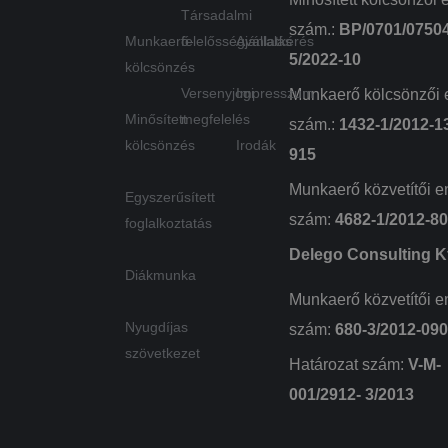
kérelm
Társadalmi
korlát
szám.:
BP/0701/0750
szolgál
Munkaerő-
felelősségvállalás
Ajánlatkérés
(fojtós
5/2022-10
kérési 
kölcsönzés
Versenyjogi
Impresszum
Munkaerő kölcsönzői 
Minősített
megfelelés
szám.:
1432-1/2012-1
kölcsönzés
Irodák
915
Munkaerő közvetítői e
Egyszerűsített
szám:
4682-1/2012-8
foglalkoztatás
Delego Consulting Kf
Diákmunka
Munkaerő közvetítői e
Nyugdíjas
szám:
680-3/2012-09
szövetkezet
Határozat szám:
V-M-
001/2912- 3/2013