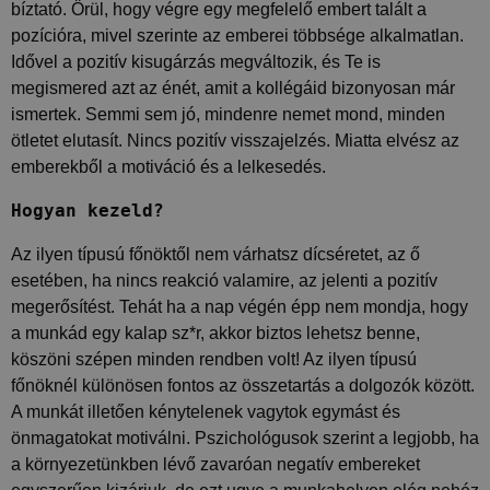
használják a látogatók a weboldalt. Ezek a sütik
bíztató. Örül, hogy végre egy megfelelő embert talált a
nem használhatók egy adott látogató közvetlen
pozícióra, mivel szerinte az emberei többsége alkalmatlan.
azonosítására.
Idővel a pozitív kisugárzás megváltozik, és Te is
Szolgáltató
Név
Lejárat
Leírás
megismered azt az énét, amit a kollégáid bizonyosan már
/ Domain
ismertek. Semmi sem jó, mindenre nemet mond, minden
_ga_FFYD344T4T
.delego.hu
1 év 1
Ezt a cookie-t a
hónap
Google Analytics
ötletet elutasít. Nincs pozitív visszajelzés. Miatta elvész az
használja a
emberekből a motiváció és a lelkesedés.
munkamenet
állapotának
megőrzésére.
Hogyan kezeld?
_ga
1 év 1
Ez a cookie-név
Google
hónap
társítva van a Google
LLC
Az ilyen típusú főnöktől nem várhatsz dícséretet, az ő
Universal Analytics-
.delego.hu
hez - amely jelentős
esetében, ha nincs reakció valamire, az jelenti a pozitív
frissítés a Google
megerősítést. Tehát ha a nap végén épp nem mondja, hogy
által leggyakrabban
használt elemzési
a munkád egy kalap sz*r, akkor biztos lehetsz benne,
szolgáltatáshoz. Ez a
süti az egyedi
köszöni szépen minden rendben volt! Az ilyen típusú
felhasználók
megkülönböztetésére
főnöknél különösen fontos az összetartás a dolgozók között.
szolgál,
A munkát illetően kénytelenek vagytok egymást és
véletlenszerűen
generált szám
önmagatokat motiválni. Pszichológusok szerint a legjobb, ha
hozzárendelésével
kliens azonosítóként.
a környezetünkben lévő zavaróan negatív embereket
A webhely minden