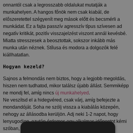
onnantól csak a legrosszabb oldalukat mutatják a
munkahelyen. A hangos főnök nem csak kiabál, de
előszeretettel szégyenít meg mások előtt és becsmérli a
munkádat. Ez a fajta passzív agresszív típus szívesen ad
negatív kritikát, pozitív visszajelzést viszont annál kevésbé.
Miatta stresszesek a beosztottak, sokszor inkább más
munka után néznek. Stílusa és modora a dolgozók felé
kiállhatatlan.
Hogyan kezeld?
Sajnos a felmondás nem biztos, hogy a legjobb megoldás,
hiszen nem tudhatod, mikor találsz újabb állást. Semmiképp
ne mondj fel, amíg nincs
új munkahelyed
.
Ne veszítsd el a hidegvéred, csak várj, amíg befejezte a
mondandóját. Soha ne szólj vissza a kiabálás közepén,
nehogy az állásodba kerüljön. Adj neki 1-2 napot, hogy
lenyugodjon, ezután érdemes egy alkalmas időpontot kérni
szóban, vagy e-mailben, amikor tudnál vele beszélni.