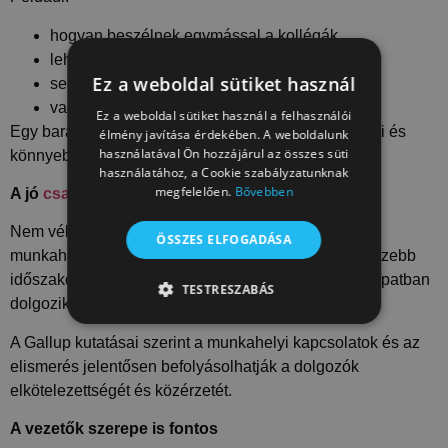
hogyan beszélnek egymással a kollégák,
lehet-e kérdezni,
Ez a weboldal sütiket használ
segítenek-e az új dolgozóknak,
vagy hogy elismerik-e a jól elvégzett munkát.
Ez a weboldal sütiket használ a felhasználói
Egy barátságos közegben könnyebb segítséget kérni és
élmény javítása érdekében. A weboldalunk
használatával Ön hozzájárul az összes süti
könnyebb beilleszkedni is.
használatához, a Cookie szabályzatunknak
megfelelően.
Bővebben
A jó
csapat
megtartó erő lehet
Nem véletlen, hogy sokan azért maradnak egy
ÖSSZES ELFOGADÁSA
munkahelyen, mert
szeretik a közösséget
. Még nehezebb
időszakokban is sokat számíthat, ha az ember jó csapatban
TESTRESZABÁS
dolgozik.
TELJESÍTMÉNY
CÉLZÁS
A Gallup kutatásai szerint a munkahelyi kapcsolatok és az
elismerés jelentősen befolyásolhatják a dolgozók
BESOROLATLAN
elkötelezettségét és közérzetét.
A vezetők szerepe is fontos