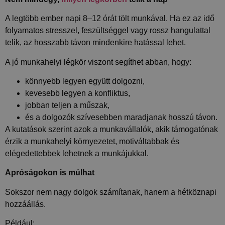
A legtöbb ember napi 8–12 órát tölt munkával. Ha ez az idő
folyamatos stresszel, feszültséggel vagy rossz hangulattal
telik, az hosszabb távon mindenkire hatással lehet.
A jó munkahelyi légkör viszont segíthet abban, hogy:
könnyebb legyen együtt dolgozni,
kevesebb legyen a konfliktus,
jobban teljen a műszak,
és a dolgozók szívesebben maradjanak hosszú távon.
A kutatások szerint azok a munkavállalók, akik támogatónak
érzik a munkahelyi környezetet, motiváltabbak és
elégedettebbek lehetnek a munkájukkal.
Apróságokon is múlhat
Sokszor nem nagy dolgok számítanak, hanem a hétköznapi
hozzáállás.
Például: