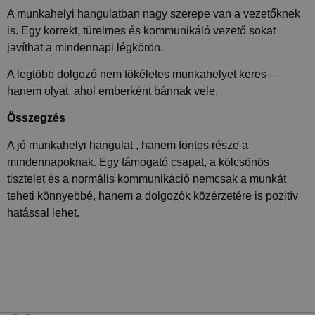
Teljesítmény
Célzás
Besorolatlan
A munkahelyi hangulatban nagy szerepe van a vezetőknek
is. Egy korrekt, türelmes és kommunikáló vezető sokat
A teljesítmény-sütiket, pl. analitikai sütiket
annak nyomon követésére használják, hogy
javíthat a mindennapi légkörön.
hogyan használják a látogatók a weboldalt. Ezek
a sütik nem használhatók egy adott látogató
A legtöbb dolgozó nem tökéletes munkahelyet keres —
közvetlen azonosítására.
hanem olyat, ahol emberként bánnak vele.
Szolgáltató
Név
Lejárat
Leírás
/ Domain
Összegzés
_ga_FFYD344T4T
.delego.hu
1 év 1
Ezt a cookie-t a
hónap
Google Analytics
A jó munkahelyi hangulat , hanem fontos része a
használja a
mindennapoknak. Egy támogató csapat, a kölcsönös
munkamenet
állapotának
tisztelet és a normális kommunikáció nemcsak a munkát
megőrzésére.
teheti könnyebbé, hanem a dolgozók közérzetére is pozitív
_ga
1 év 1
Ez a cookie-név
Google
hatással lehet.
hónap
társítva van a Google
LLC
Universal Analytics-
.delego.hu
hez - amely jelentős
frissítés a Google
által leggyakrabban
használt elemzési
szolgáltatáshoz. Ez a
süti az egyedi
felhasználók
megkülönböztetésére
szolgál,