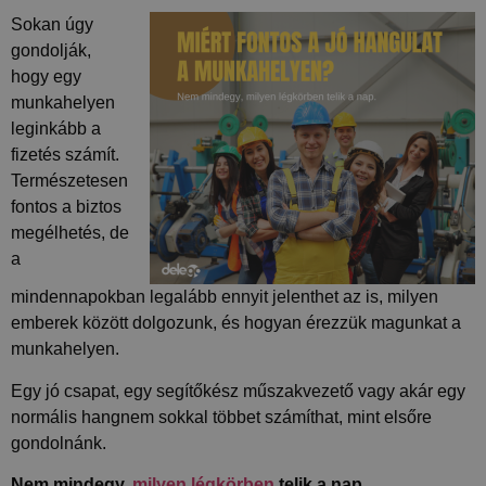
Sokan úgy
gondolják,
hogy egy
munkahelyen
leginkább a
fizetés számít.
Természetesen
fontos a biztos
megélhetés, de
a
mindennapokban legalább ennyit jelenthet az is, milyen
emberek között dolgozunk, és hogyan érezzük magunkat a
munkahelyen.
Egy jó csapat, egy segítőkész műszakvezető vagy akár egy
normális hangnem sokkal többet számíthat, mint elsőre
gondolnánk.
Nem mindegy,
milyen légkörben
telik a nap