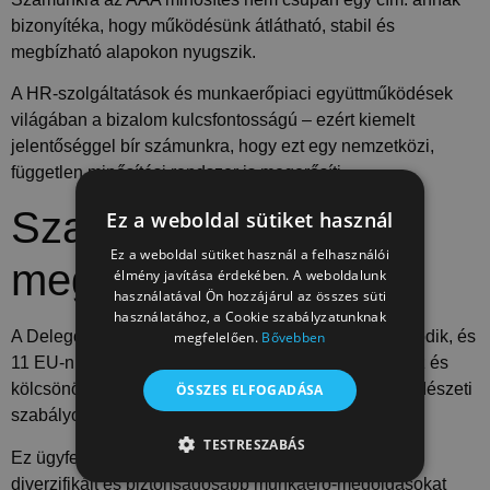
bizonyítéka, hogy működésünk átlátható, stabil és
megbízható alapokon nyugszik.
A HR-szolgáltatások és munkaerőpiaci együttműködések
világában a bizalom kulcsfontosságú – ezért kiemelt
jelentőséggel bír számunkra, hogy ezt egy nemzetközi,
független minősítési rendszer is megerősíti.
Szabályozott és
Ez a weboldal sütiket használ
Ez a weboldal sütiket használ a felhasználói
megbízható működés
élmény javítása érdekében. A weboldalunk
használatával Ön hozzájárul az összes süti
használatához, a Cookie szabályzatunknak
A Delego
minősített munkaerő-kölcsönzőként
is működik, és
megfelelően.
Bővebben
11 EU-n kívüli országból, könnyített eljárással toboroz és
kölcsönöz munkavállalókat – a vonatkozó idegenrendészeti
ÖSSZES ELFOGADÁSA
szabályok teljes körű betartása mellett.
TESTRESZABÁS
Ez ügyfeleink számára gyorsabb, kiszámíthatóbb,
diverzifikált és biztonságosabb munkaerő-megoldásokat
TELJESÍTMÉNY
CÉLZÁS