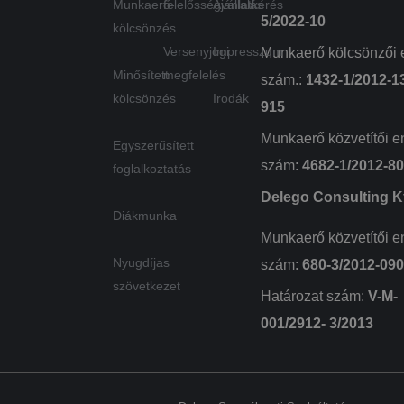
Munkaerő-
felelősségvállalás
Ajánlatkérés
5/2022-10
kölcsönzés
Versenyjogi
Impresszum
Munkaerő kölcsönzői 
Szolgáltató
Minősített
megfelelés
Név
Lejárat
Leírás
szám.:
1432-1/2012-1
/ Domain
kölcsönzés
Irodák
915
wpglobus-language-
delego.hu
1 év
old
Szolgáltató
Név
Lejárat
Leírás
Munkaerő közvetítői e
/ Domain
Egyszerűsített
wpglobus-language
delego.hu
1 év
szám:
4682-1/2012-8
foglalkoztatás
_fbp
3 hónap
A Fac
Meta
cookie_notice_accepted
delego.hu
1
egy so
Platform
hónap
reklá
Delego Consulting Kf
Inc.
szállít
.delego.hu
Diákmunka
haszná
mint p
Munkaerő közvetítői e
valós 
ajánlat
Nyugdíjas
szám:
680-3/2012-09
harmad
hirdető
szövetkezet
Határozat szám:
V-M-
NID
6 hónap 3
Ezt a c
Google LLC
nap
a Doub
.google.com
001/2912- 3/2013
állítja 
(amely
Googl
tulajd
van), 
elősegí