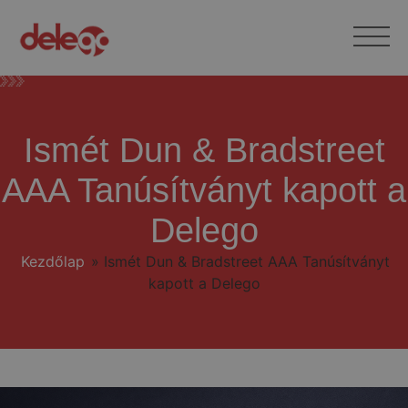
Ismét Dun & Bradstreet
AAA Tanúsítványt kapott a
Delego
Kezdőlap
»
Ismét Dun & Bradstreet AAA Tanúsítványt
kapott a Delego