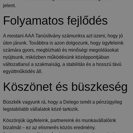
jelent.
BESOROLATLAN
Folyamatos fejlődés
A mostani AAA Tanúsítvány számunkra azt üzeni, hogy jó
Teljesítmény
Célzás
Besorolatlan
úton járunk. Továbbra is azon dolgozunk, hogy ügyfeleink
A teljesítmény-sütiket, pl. analitikai sütiket annak
számára gyors, megbízható és minőségi megoldásokat
nyomon követésére használják, hogy hogyan
nyújtsunk, miközben működésünk középpontjában
használják a látogatók a weboldalt. Ezek a sütik
nem használhatók egy adott látogató közvetlen
változatlanul a szakmaiság, a stabilitás és a hosszú távú
azonosítására.
együttműködés áll.
Szolgáltató
Név
Lejárat
Leírás
/ Domain
Köszönet és büszkeség
_ga_FFYD344T4T
.delego.hu
1 év 1
Ezt a cookie-t a
hónap
Google Analytics
használja a
Büszkék vagyunk rá, hogy a Delego ismét a pénzügyileg
munkamenet
állapotának
legstabilabb vállalatok közé tartozik.
megőrzésére.
_ga
1 év 1
Ez a cookie-név
Köszönjük ügyfeleink, partnereink és munkavállalóink
Google
hónap
társítva van a Google
LLC
bizalmát – ez az elismerés közös eredmény.
Universal Analytics-
.delego.hu
hez - amely jelentős