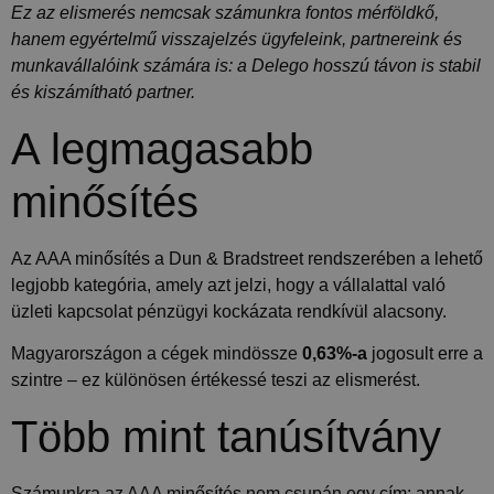
Ez az elismerés nemcsak számunkra fontos mérföldkő,
hanem egyértelmű visszajelzés ügyfeleink, partnereink és
munkavállalóink számára is: a Delego hosszú távon is stabil
és kiszámítható partner.
A legmagasabb
minősítés
Az AAA minősítés a Dun & Bradstreet rendszerében a lehető
legjobb kategória, amely azt jelzi, hogy a vállalattal való
üzleti kapcsolat pénzügyi kockázata rendkívül alacsony.
Magyarországon a cégek mindössze
0,63%-a
jogosult erre a
szintre – ez különösen értékessé teszi az elismerést.
Több mint tanúsítvány
Számunkra az AAA minősítés nem csupán egy cím: annak