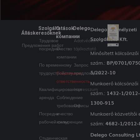
Szolgáltatások
О
Delego
Delego Személyzeti
Álláskeresőknek
компании
Szolgáltató Kft.
Трудовое
Adatvédelmi
Предложения работ
посредничество
О
tájékoztató
Minősített kölcsönzői
компании
BP/0701/075
szám.:
По временному
Запрос
5/2022-10
трудоустройству
Социальная
предложения
ответственность
Munkaerő kölcsönzői 
Квалифицированная
Impresszum
1432-1/2012
szám.:
аренда
Соблюдение
1300-915
требований
Офисы
Munkaerő közvetítői 
Посредничество
к
рабочей силы
конкуренции
4682-1/2012-
szám:
Delego Consulting L
Студенческая