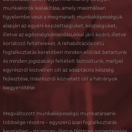
munkakörök kialakítása, amely maximálisan
figyelembe veszi a megmaradt munkaképességük
alapján az egyéni képzettségüket, készségüket,
illetve az egészségkárosodásukkal járó kizáró, illetve
korlátozó feltételeket. A rehabilitációs célú
foglalkoztatás keretében minden előírást betartunk
és minden jogszabályi feltételt biztosítunk, mellyel
egyrészről közvetlen cél az adaptációs készség
fejlesztése, másrészről közvetett cél a hátrányok
kiegyenlítése.
Megváltozott munkaképességű munkatársaink
többsége részére – egyszerű ipari foglalkoztatás
keretében – műanyag- illetve fémipari összeszerelési,