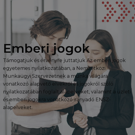
Emberi jogok
Támogatjuk és érvényre juttatjuk Az emberi jogok
egyetemes nyilatkozatában, a Nemzetközi
Munkaügyi Szervezetnek a munka világára
vonatkozó alapvető elvekről és jogokról szóló
nyilatkozatában foglalt alapelveket, valamint a üzleti
és emberi jogokra vonatkozó irányadó ENSZ-
alapelveket.