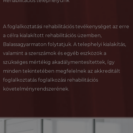
Rehabilitációs telephelyünk
_gat_gtag_UA_175807850_1
.delego.hu
59
Ez a co
másodperc
Googl
Analyti
része, 
kérelm
korlát
szolgál
A foglalkoztatási rehabilitációs tevékenységet az erre
(fojtós
kérési 
a célra kialakított rehabilitációs üzemben,
Balassagyarmaton folytatjuk. A telephelyi kialakítás,
valamint a szerszámok és egyéb eszközök a
szükséges mértékig akadálymentesítettek, így
minden tekintetében megfelelnek az akkreditált
foglalkoztatás foglalkozási rehabilitációs
követelményrendszerének.