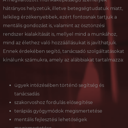
hozzárendelésével
kliens azonosítóként.
hátrányos helyzetük, illetve betegségtudatuk miatt,
A webhely minden
oldalkérésében
lelkileg érzékenyebbek, ezért fontosnak tartjuk a
szerepel, és a
webhely-elemzési
mentális gondozást is, valamint az ösztönzési
jelentések látogatói,
munkamenet- és
rendszer kialakítását is, mellyel mind a munkához,
kampányadatainak
kiszámítására szolgál.
mind az élethez való hozzáállásukat is javíthatjuk.
_gid
1 nap
Ezt a sütit a Google
Google
Analytics állítja be.
LLC
Ennek érdekében segítő, tanácsadó szolgáltatásokat
Minden
.delego.hu
meglátogatott oldal
kínálunk számukra, amely az alábbiakat tartalmazza:
egyedi értéket tárol
és frissít, és az
oldalmegtekintések
számlálására és
nyomon követésére
szolgál.
ügyek intézésében történő segítség és
tanácsadás
szakorvoshoz fordulás elősegítése
Szolgáltató
terápiás gyógymódok megismertetése
Név
Lejárat
Leírás
/ Domain
mentális fejlesztési lehetőségek
wpglobus-language-
delego.hu
1 év
old
Szolgáltató