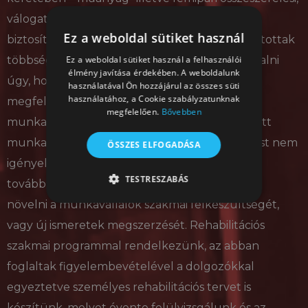
válogatási és csomagolási tevékenységet
Ez a weboldal sütiket használ
biztosítottunk, melyet az általunk foglalkoztatottak
Ez a weboldal sütiket használ a felhasználói
többsége 4 órás részmunkaidőben tudott vállalni
élmény javítása érdekében. A weboldalunk
úgy, hogy egészségi állapotuktól függően a
használatával Ön hozzájárul az összes süti
használatához, a Cookie szabályzatunknak
megfelelő pihenőidőt is biztosítani tudtuk a
megfelelően.
Bővebben
munkavégzési időszaka alatt. Az általuk végzett
munkafolyamatok betanítottak, szakképesítést nem
ÖSSZES ELFOGADÁSA
igényelnek, ugyanakkor képzésekkel,
TESTRESZABÁS
továbbképzésekkel igyekszünk folyamatosan
növelni a munkavállalók szakmai felkészültségét,
TELJESÍTMÉNY
CÉLZÁS
vagy új ismeretek megszerzését. Rehabilitációs
BESOROLATLAN
szakmai programmal rendelkezünk, az abban
foglaltak figyelembevételével a dolgozókkal
egyeztetve személyes rehabilitációs tervet is
Teljesítmény
Célzás
Besorolatlan
készítünk, melyet évente felülvizsgálunk és az