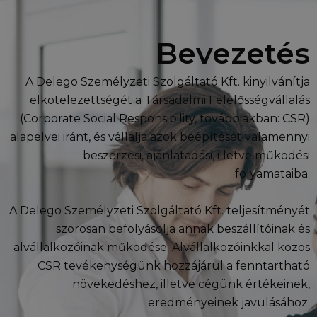
Bevezetés
A Delego Személyzeti Szolgáltató Kft. kinyilvánítja
elkötelezettségét a Társadalmi Felelősségvállalás
(Corporate Social Responsibility, továbbiakban: CSR)
alapelvei iránt, és vállalja azok beépítését valamennyi
beszerzési, ajánlatadási, illetve működési
folyamataiba.
A Delego Személyzeti Szolgáltató Kft. teljesítményét
szorosan befolyásolja annak beszállítóinak és
alvállalkozóinak működése. Alvállalkozóinkkal közös
CSR tevékenységünk hozzájárul a fenntartható
növekedéshez, illetve cégünk értékeinek,
eredményeinek javulásához.