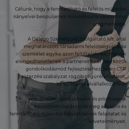
Célunk, hogy a fenntartható és felelős működés
irányelvei beépüljenek működésünk valamennyi
szegmensébe.
A Delego Személyzeti Szolgáltató Kft. által
meghatározott társadalmi felelősségvállalási
szemlélet egyike azon feltételeknek, melyek
elengedhetetlenek a partnereinkkel való közös
gondolkodásmód fejlesztéséhez. Jelen CSR
beszerzési szabályzat rögzíti cégünk elvárásait,
beszállítói és alvállalkozói felé.
Alapelveink, célkitűzéseink és prioritásaink
együttesen határozzák meg a felelős és
fenntartható működés fejlesztésének feladatait és
követelményeit.