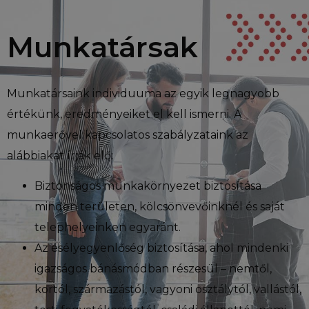
Munkatársak
Munkatársaink individuuma az egyik legnagyobb
értékünk, eredményeiket el kell ismerni. A
munkaerővel kapcsolatos szabályzataink az
alábbiakat írják elő:
Biztonságos munkakörnyezet biztosítása
minden területen, kölcsönvevőinknél és saját
telephelyeinken egyaránt.
Az esélyegyenlőség biztosítása, ahol mindenki
igazságos bánásmódban részesül – nemtől,
kortól, származástól, vagyoni osztálytól, vallástól,