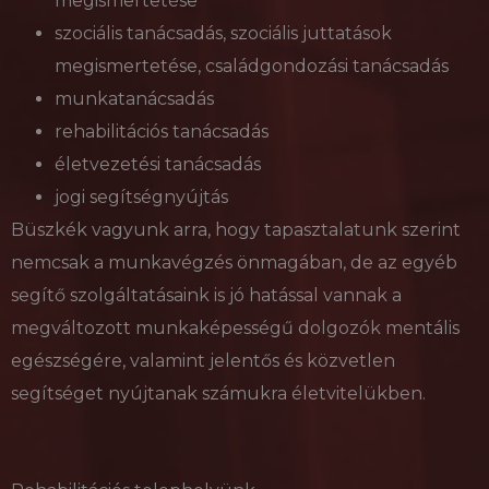
megismertetése
Név
Lejárat
Leírás
/ Domain
wpglobus-language
delego.hu
1 év
szociális tanácsadás, szociális juttatások
_fbp
3 hónap
A Face
Meta
cookie_notice_accepted
delego.hu
1
egy so
Platform
megismertetése, családgondozási tanácsadás
hónap
reklám
Inc.
szállít
.delego.hu
munkatanácsadás
használ
mint p
rehabilitációs tanácsadás
valós i
ajánlat
életvezetési tanácsadás
harmad
hirdető
jogi segítségnyújtás
NID
6 hónap 3
Ezt a c
Google LLC
Büszkék vagyunk arra, hogy tapasztalatunk szerint
nap
a Doub
.google.com
állítja 
(amely
nemcsak a munkavégzés önmagában, de az egyéb
Googl
tulajd
segítő szolgáltatásaink is jó hatással vannak a
van), 
elősegí
megváltozott munkaképességű dolgozók mentális
érdekl
kör
egészségére, valamint jelentős és közvetlen
profilj
létreho
segítséget nyújtanak számukra életvitelükben.
és rele
hirdet
megjel
más
webhel