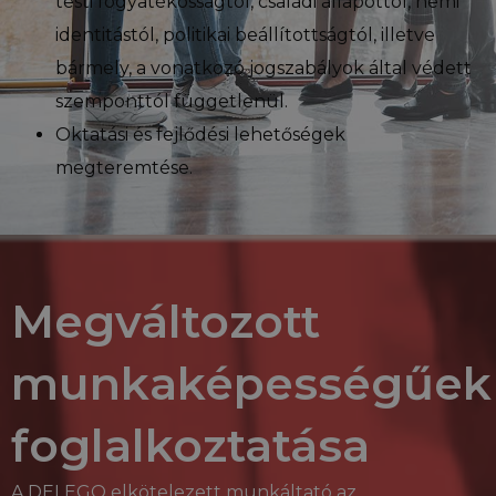
testi fogyatékosságtól, családi állapottól, nemi
identitástól, politikai beállítottságtól, illetve
bármely, a vonatkozó jogszabályok által védett
szemponttól függetlenül.
Oktatási és fejlődési lehetőségek
megteremtése.
Megváltozott
munkaképességűek
foglalkoztatása
A DELEGO elkötelezett munkáltató az