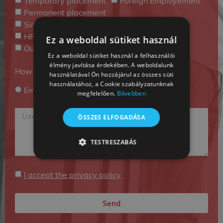
Temporary placement
Foreign Employement
Permanent placement
Simplified employment
Student work
HR Consulting
Payroll accounting
Ez a weboldal sütiket használ
Outplacement
Ez a weboldal sütiket használ a felhasználói
élmény javítása érdekében. A weboldalunk
How do you want us to contact you?
használatával Ön hozzájárul az összes süti
használatához, a Cookie szabályzatunknak
Email
Phone
megfelelően.
Bővebben
ÖSSZES ELFOGADÁSA
TESTRESZABÁS
TELJESÍTMÉNY
CÉLZÁS
I accept the privacy policy
BESOROLATLAN
Send