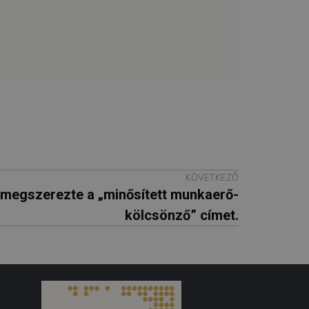
KÖVETKEZŐ
. megszerezte a „minősített munkaerő-
kölcsönző” címet.