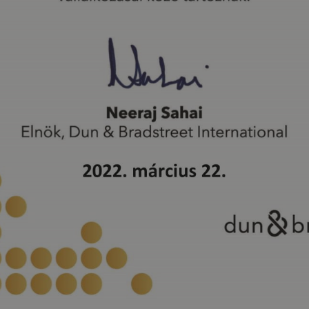
1 év 1
Ez a cookie-név társítva van a Google Universal Analytics-hez - amely j
e
hónap
által leggyakrabban használt elemzési szolgáltatáshoz. Ez a süti az eg
megkülönböztetésére szolgál, véletlenszerűen generált szám hozzáren
o.hu
azonosítóként. A webhely minden oldalkérésében szerepel, és a webh
látogatói, munkamenet- és kampányadatainak kiszámítására szolgál.
1 nap
Ezt a sütit a Google Analytics állítja be. Minden meglátogatott oldal egy
e
és az oldalmegtekintések számlálására és nyomon követésére szolgál.
o.hu
Szolgáltató / Domain
Lejára
delego.hu
1 év
Szolgáltató
Lejárat
Leírás
/ Domain
delego.hu
1 év
3 hónap
A Facebook egy sor olyan reklámtermék szállítására ha
Meta
delego.hu
1 hón
idejű ajánlattétel harmadik fél hirdetőitől
Platform
Inc.
.delego.hu
6 hónap 3
Ezt a cookie-t a DoubleClick állítja be (amely a Googl
Google LLC
nap
elősegítse az érdeklődési kör profiljának létrehozását 
.google.com
megjelenítését más webhelyeken.
.delego.hu
59
Ez a cookie a Google Analytics része, és a kérelmek kor
másodperc
(fojtószelep kérési arány).