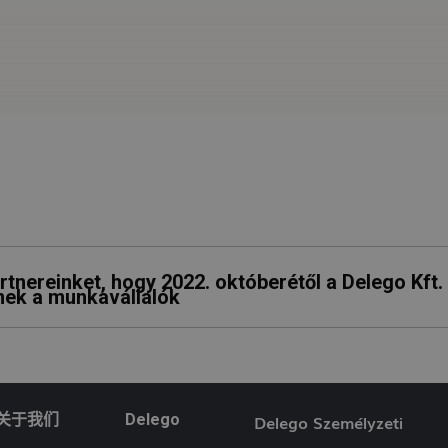
tnereinket, hogy 2022. októberétől a Delego Kft
nek a munkavállalók
关于我们
Delego
Delego Személyzeti