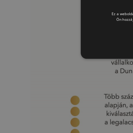
Ez a webolda
Ön hozzáj
A teljesítmény-sütiket, pl. 
nem használhatók egy adott 
Szolgál
Név
/ Doma
_ga_FFYD344T4T
.deleg