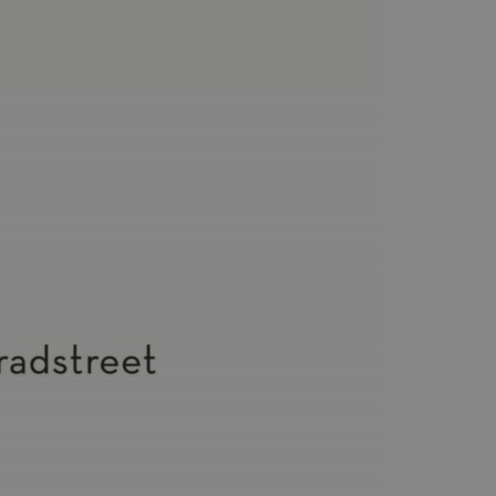
elentős frissítés a Google
yedi felhasználók
delésével kliens
ely-elemzési jelentések
edi értéket tárol és frissít,
t
Leírás
sználja, mint például valós
ap
e tulajdonában van), hogy
és releváns hirdetések
látozására szolgál