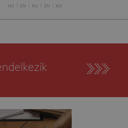
HU
EN
RU
ZH
KO
endelkezik