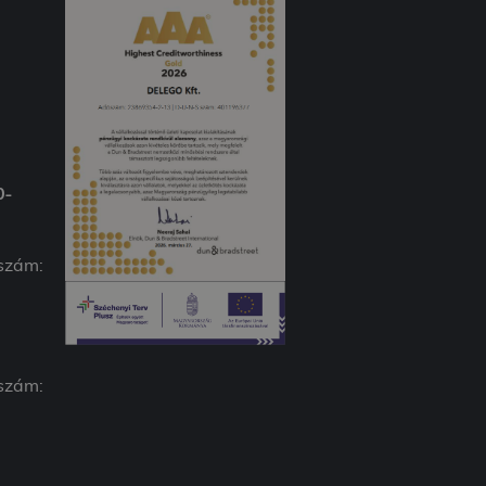
0-
 szám:
 szám: