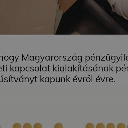
hogy Magyarország pénzügyile
eti kapcsolat kialakításának p
úsítványt kapunk évről évre.