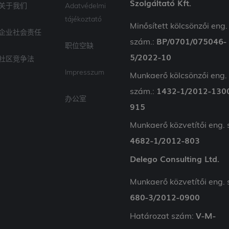
Szolgáltató Kft.
关于我们
Adatvédelmi
tájékoztató
Minősített kölcsönzői eng.
企业社会责任
BP/0701/075046-
szám.:
职位空缺
5/2022-10
社区竞争法
Impresszum
Munkaerő kölcsönzői eng.
1432-1/2012-130
szám.:
办公室
915
Munkaerő közvetítői eng.
4682-1/2012-803
Delego Consulting Ltd.
Munkaerő közvetítői eng.
680-3/2012-0900
V-M-
Határozat szám: