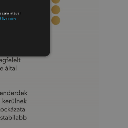
használatával
Bővebben
tók a weboldalt. Ezek a sütik
k megőrzésére.