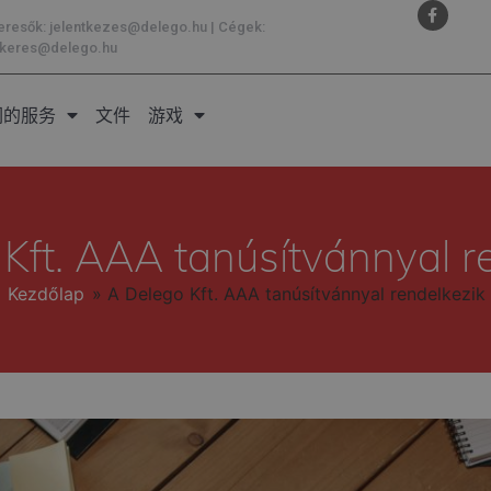
eresők:
jelentkezes@delego.hu
| Cégek:
atkeres@delego.hu
们的服务
文件
游戏
Kft. AAA tanúsítvánnyal r
Kezdőlap
»
A Delego Kft. AAA tanúsítvánnyal rendelkezik