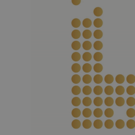
_ga
Googl
LLC
.deleg
_gid
Googl
LLC
.deleg
Név
wpglobus-language-old
Név
wpglobus-language
_fbp
cookie_notice_accepted
NID
_gat_gtag_UA_175807850_1