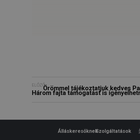
ELŐZŐ
Örömmel tájékoztatjuk kedves Par
Három fajta támogatást is igényelhet
Álláskeresőknek
Szolgáltatások