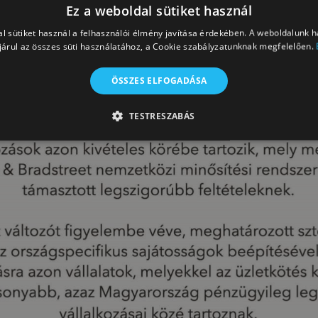
Ez a weboldal sütiket használ
l sütiket használ a felhasználói élmény javítása érdekében. A weboldalunk 
árul az összes süti használatához, a Cookie szabályzatunknak megfelelően.
ÖSSZES ELFOGADÁSA
TESTRESZABÁS
TELJESÍTMÉNY
CÉLZÁS
BESOROLATLAN
Teljesítmény
Célzás
Besorolatlan
analitikai sütiket annak nyomon követésére használják, hogy hogyan használják a látoga
látogató közvetlen azonosítására.
tató
Lejárat
Leírás
in
o.hu
1 év 1
Ezt a cookie-t a Google Analytics használja a munkamenet állapotána
hónap