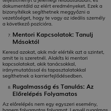
dokumentáld az elért eredményeket. Ezek a
bizonyítékok segíthetnek meggyőzni a
vezetőséget, hogy te vagy az ideális személy
Teljesítmény
Célzás
Besorolatlan
a következő pozícióra.
A teljesítmény-sütiket, pl. analitikai sütiket annak
nyomon követésére használják, hogy hogyan
Mentori Kapcsolatok: Tanulj
használják a látogatók a weboldalt. Ezek a sütik
nem használhatók egy adott látogató közvetlen
Másoktól
azonosítására.
Szolgáltató
Keresd azokat, akik már elérték azt a szintet,
Név
Lejárat
Leírás
/ Domain
amit te is szeretnél. Alakíts ki mentori
_ga_FFYD344T4T
.delego.hu
1 év 1
Ezt a cookie-t a
kapcsolatokat, akik tanácsokkal,
hónap
Google Analytics
használja a
iránymutatással és tapasztalatokkal
munkamenet
állapotának
segíthetnek a karrierfejlődésedben.
megőrzésére.
Rugalmasság és Tanulás: Az
_ga
1 év 1
Ez a cookie-név
Google
hónap
társítva van a Google
LLC
Előrelépés Folyamatos
Universal Analytics-
.delego.hu
hez - amely jelentős
frissítés a Google
által leggyakrabban
Az előrelépés nem egy egyszeri esemény,
használt elemzési
hanem folyamatos folyamat. Legyél rugalmas
szolgáltatáshoz. Ez a