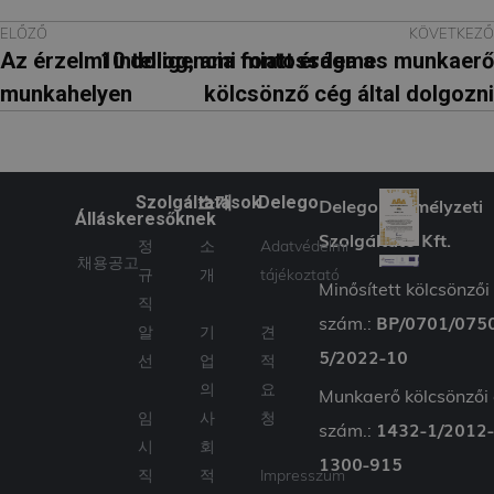
Szolgáltató
Név
Lejárat
Leírás
ELŐZŐ
KÖVETKEZŐ
/ Domain
Az érzelmi intelligencia fontossága a
10 dolog, ami miatt érdemes munkaerő
wpglobus-language-
delego.hu
1 év
old
munkahelyen
kölcsönző cég által dolgozni
Szolgáltató
Név
Lejárat
Leírás
/ Domain
wpglobus-language
delego.hu
1 év
_fbp
3 hónap
A Fac
Meta
cookie_notice_accepted
delego.hu
1
egy so
Platform
hónap
reklá
Inc.
szállít
.delego.hu
Szolgáltatások
소개
Delego
Delego Személyzeti
haszná
mint p
Álláskeresőknek
valós 
Szolgáltató Kft.
정
소
Adatvédelmi
ajánlat
채용공고
harmad
규
개
tájékoztató
hirdető
Minősített kölcsönzői
직
NID
6 hónap 3
Ezt a c
Google LLC
BP/0701/075
szám.:
nap
a Doub
.google.com
알
기
견
állítja 
5/2022-10
(amely
선
업
적
Googl
tulajd
의
요
Munkaerő kölcsönzői 
van), 
임
사
청
elősegí
1432-1/2012
szám.:
érdekl
시
회
kör
1300-915
profil
직
적
Impresszum
létreh