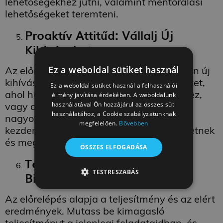
lehetőségekhez jutni, valamint mentorálási
lehetőségeket teremteni.
Proaktív Attitűd: Vállalj Új
Kihívásokat
Ez a weboldal sütiket használ
Az előrelépés érdekében vállalj proaktívan új
kihívásokat. Keresd azokat a lehetőségeket,
Ez a weboldal sütiket használ a felhasználói
ahol hozzájárulhatsz a céged fejlődéséhez,
élmény javítása érdekében. A weboldalunk
használatával Ön hozzájárul az összes süti
vagy ahol felelősséget vállalhatsz egy
használatához, a Cookie szabályzatunknak
nagyobb projektben. Az ilyen
megfelelően.
Bővebben
kezdeményezések láthatóságot teremthetnek
és megmutathatják elkötelezettségedet.
ÖSSZES ELFOGADÁSA
Teljesítmény és Eredmények:
TESTRESZABÁS
Bizonyítsd Be Képességeidet
TELJESÍTMÉNY
CÉLZÁS
Az előrelépés alapja a teljesítmény és az elért
eredmények. Mutass be kimagasló
BESOROLATLAN
teljesítményt a jelenlegi feladataidban, és