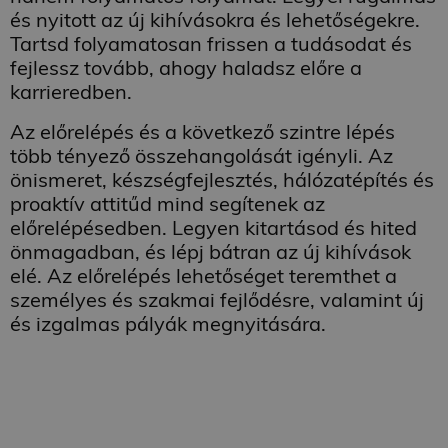
süti az egyedi
és nyitott az új kihívásokra és lehetőségekre.
felhasználók
megkülönböztetésére
Tartsd folyamatosan frissen a tudásodat és
szolgál,
fejlessz tovább, ahogy haladsz előre a
véletlenszerűen
generált szám
karrieredben.
hozzárendelésével
kliens azonosítóként.
A webhely minden
Az előrelépés és a következő szintre lépés
oldalkérésében
szerepel, és a
több tényező összehangolását igényli. Az
webhely-elemzési
önismeret, készségfejlesztés, hálózatépítés és
jelentések látogatói,
munkamenet- és
proaktív attitűd mind segítenek az
kampányadatainak
kiszámítására szolgál.
előrelépésedben. Legyen kitartásod és hited
_gid
1 nap
Ezt a sütit a Google
önmagadban, és lépj bátran az új kihívások
Google
Analytics állítja be.
LLC
elé. Az előrelépés lehetőséget teremthet a
Minden
.delego.hu
meglátogatott oldal
személyes és szakmai fejlődésre, valamint új
egyedi értéket tárol
és frissít, és az
és izgalmas pályák megnyitására.
oldalmegtekintések
számlálására és
nyomon követésére
szolgál.