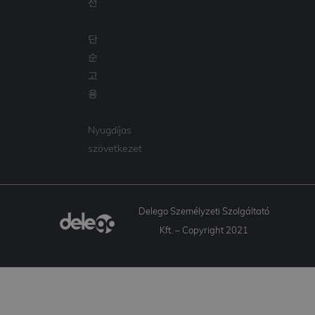
선
단
순
고
용
Nyugdíjas
szövetkezet
Delego Személyzeti Szolgáltató
Kft. – Copyright 2021