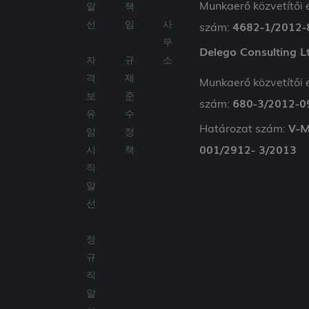
és rel
Munkaerő közvetítői 
알
책
hirdet
megjel
선
임
사
4682-1/2012-
szám:
más
webhe
무
Delego Consulting L
자
규
소
_gat_gtag_UA_175807850_1
.delego.hu
59
Ez a c
másodperc
Googl
격
제
Analyt
Munkaerő közvetítői 
része, 
보
준
kérelm
680-3/2012-0
szám:
korlát
유
수
szolgál
V-M
Határozat szám:
(fojtós
임
정
kérési 
001/2912- 3/2013
시
책
직
알
선
정
규
직
알